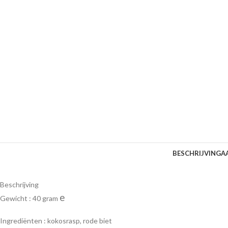
BESCHRIJVING
A
Beschrijving
e
Gewicht : 40 gram
Ingrediënten : kokosrasp, rode biet