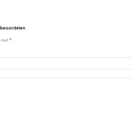
e beoordelen
*
d met