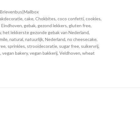
Brievenbus|Mailbox
akdecoratie
,
cake
,
Chokbites
,
coco confetti
,
cookies
,
,
Eindhoven
,
gebak
,
gezond lekkers
,
gluten free
,
y
,
het lekkerste gezonde gebak van Nederland
,
mile
,
natural
,
natuurlijk
,
Nederland
,
no cheesecake
,
ree
,
sprinkles
,
strooidecoratie
,
sugar free
,
suikervrij
,
n
,
vegan bakery
,
vegan bakkerij
,
Veldhoven
,
wheat