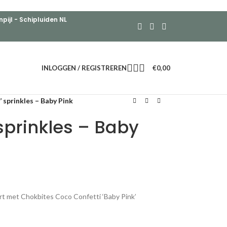
ijl - Schipluiden NL
INLOGGEN / REGISTREREN
€
0,00
 sprinkles – Baby Pink
 sprinkles – Baby
art met Chokbites Coco Confetti ‘Baby Pink’