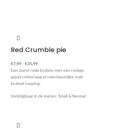
Red Crumble pie
€
7,99
-
€
35,99
Een zoete rode bodem, met een romige
appel crème laag en een kleurrijke rode
kruimel topping.
Verkrijgbaar in de maten: Small & Normal
‘Coco Con
– Warm Y