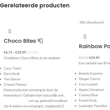
Gerelateerde producten
-6%
Uitverkocht
Choco Bites 📮
Rainbow Pa
€
6,75
-
€
32,99
€
29,99
Chokbites Choco Bites in de smaken:
€
31,92
Een variatie van 8 he
Coco Twist
Beetie Surprise
Dare Devil
Ginger Carrot
Ten Spices
Coco Lemon
Chewy Peanut
Apple Cinnamon
Deze producten ontvang je door de
Creamy Blue
brievenbus! Ophalen kan natuurlijk ook.
Forest Fruit
Let op, gekoeld houdbaar
Lavender Paradise
tot 4 weken na ontvangst, ongekoeld 2