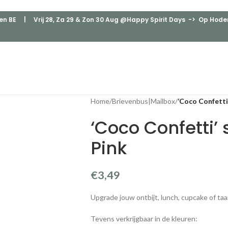
en BE
| Vrij 28, Za 29 & Zon 30 Aug @Happy Spirit Days -> Op Hodenp
Home
/
Brievenbus|Mailbox
/
‘Coco Confetti’
‘Coco Confetti’
Pink
€
3,49
Upgrade jouw ontbijt, lunch, cupcake of ta
Tevens verkrijgbaar in de kleuren: