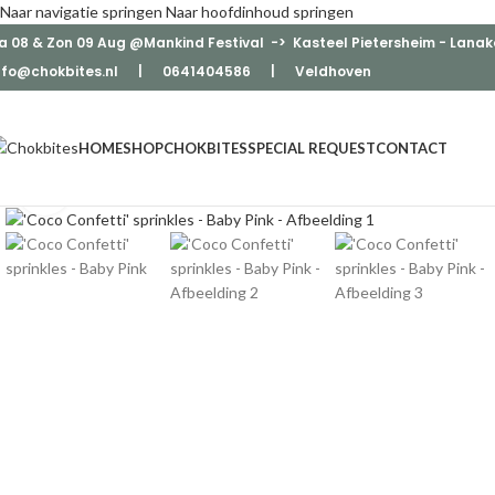
Naar navigatie springen
Naar hoofdinhoud springen
a 08 & Zon 09 Aug @Mankind Festival -> Kasteel Pietersheim - Lanak
nfo@chokbites.nl
| 0641404586 | Veldhove
n
HOME
SHOP
CHOKBITES
SPECIAL REQUEST
CONTACT
Klik om te vergroten