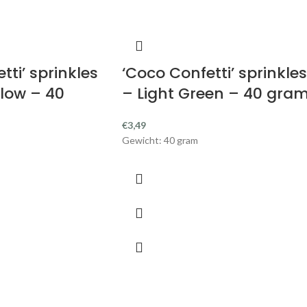
tti’ sprinkles
‘Coco Confetti’ sprinkles
llow – 40
– Light Green – 40 gra
€
3,49
Gewicht: 40 gram