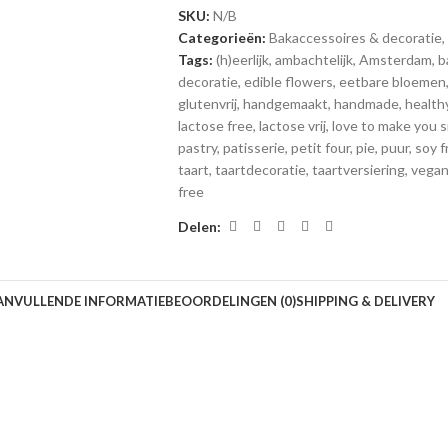
SKU:
N/B
Categorieën:
Bakaccessoires & decoratie
,
Tags:
(h)eerlijk
,
ambachtelijk
,
Amsterdam
,
b
decoratie
,
edible flowers
,
eetbare bloemen
glutenvrij
,
handgemaakt
,
handmade
,
health
lactose free
,
lactose vrij
,
love to make you s
pastry
,
patisserie
,
petit four
,
pie
,
puur
,
soy f
taart
,
taartdecoratie
,
taartversiering
,
vega
free
Delen:
ANVULLENDE INFORMATIE
BEOORDELINGEN (0)
SHIPPING & DELIVERY