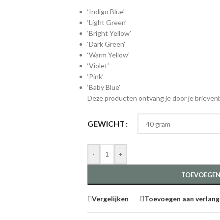
‘Indigo Blue’
‘Light Green’
‘Bright Yellow’
‘Dark Green’
‘Warm Yellow’
‘Violet’
‘Pink’
‘Baby Blue’
Deze producten ontvang je door je brievenb
GEWICHT
-
+
TOEVOEGEN
Vergelijken
Toevoegen aan verlangl