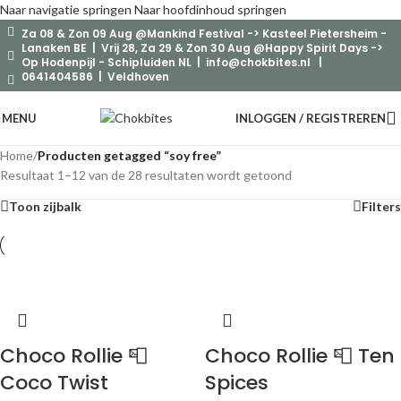
Naar navigatie springen
Naar hoofdinhoud springen
Za 08 & Zon 09 Aug @Mankind Festival -> Kasteel Pietersheim -
Lanaken BE | Vrij 28, Za 29 & Zon 30 Aug @Happy Spirit Days ->
Op Hodenpijl - Schipluiden NL |
info@chokbites.nl
|
0641404586 | Veldhoven
MENU
INLOGGEN / REGISTREREN
Home
/
Producten getagged “soy free”
Resultaat 1–12 van de 28 resultaten wordt getoond
Toon zijbalk
Filters
Choco Rollie 📮
Choco Rollie 📮 Ten
Coco Twist
Spices