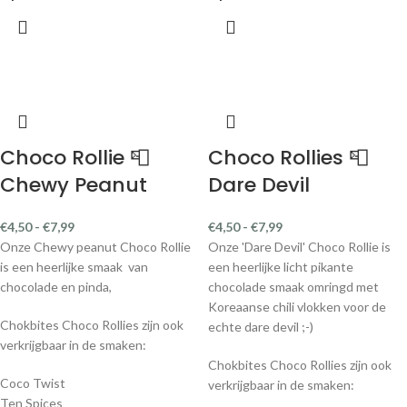
Choco Rollie 📮
Choco Rollies 📮
Chewy Peanut
Dare Devil
€
4,50
-
€
7,99
€
4,50
-
€
7,99
Onze Chewy peanut Choco Rollie
Onze 'Dare Devil' Choco Rollie is
is een heerlijke smaak van
een heerlijke licht pikante
chocolade en pinda,
chocolade smaak omringd met
Koreaanse chili vlokken voor de
Chokbites Choco Rollies zijn ook
echte dare devil ;-)
verkrijgbaar in de smaken:
Chokbites Choco Rollies zijn ook
Coco Twist
verkrijgbaar in de smaken:
Ten Spices