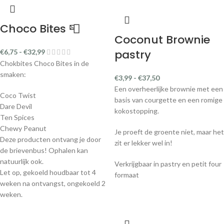
Choco Bites 📮
Coconut Brownie
pastry
€
6,75
-
€
32,99
Chokbites Choco Bites in de
smaken:
€
3,99
-
€
37,50
Een overheerlijke brownie met een
Coco Twist
basis van courgette en een romige
Dare Devil
kokostopping.
Ten Spices
Chewy Peanut
Je proeft de groente niet, maar het
Deze producten ontvang je door
zit er lekker wel in!
de brievenbus! Ophalen kan
natuurlijk ook.
Verkrijgbaar in pastry en petit four
Let op, gekoeld houdbaar tot 4
formaat
weken na ontvangst, ongekoeld 2
weken.