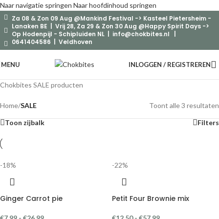
Naar navigatie springen
Naar hoofdinhoud springen
Za 08 & Zon 09 Aug @Mankind Festival -> Kasteel Pietersheim -
Lanaken BE | Vrij 28, Za 29 & Zon 30 Aug @Happy Spirit Days ->
Op Hodenpijl - Schipluiden NL |
info@chokbites.nl
|
0641404586 | Veldhoven
MENU
INLOGGEN / REGISTREREN
Chokbites SALE producten
Home
/
SALE
Toont alle 3 resultaten
Toon zijbalk
Filters
-18%
-22%
Ginger Carrot pie
Petit Four Brownie mix
€
7,99
-
€
26,99
€
12,50
-
€
57,99