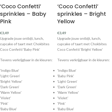
‘Coco Confetti’
‘Coco Confetti’
sprinkles – Baby
sprinkles – Bright
Pink
Yellow
€
3,49
€
3,49
Upgrade jouw ontbijt, lunch,
Upgrade jouw ontbijt, lunch,
cupcake of taart met Chokbites
cupcake of taart met Chokbites
Coco Confetti 'Baby Pink'
Coco Confetti 'Bright Yellow'
Tevens verkrijgbaar in de kleuren:
Tevens verkrijgbaar in de kleuren:
'Indigo Blue'
'Indigo Blue'
'Light Green'
'Baby Pink'
'Bright Yellow'
'Light Green'
'Dark Green'
'Dark Green'
'Warm Yellow'
'Warm Yellow'
'Violet'
'Violet'
'Pink'
'Pink'
'Baby Blue'
'Baby Blue'