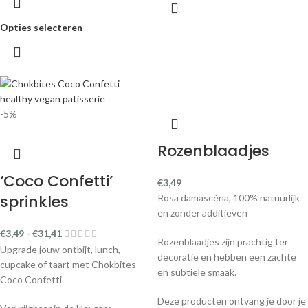
Opties selecteren
-5%
Rozenblaadjes
‘Coco Confetti’
€
3,49
sprinkles
Rosa damascéna, 100% natuurlijk
en zonder additieven
€
3,49
-
€
31,41
Rozenblaadjes zijn prachtig ter
Upgrade jouw ontbijt, lunch,
decoratie en hebben een zachte
cupcake of taart met Chokbites
en subtiele smaak.
Coco Confetti
Deze producten ontvang je door je