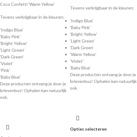
Coco Confetti 'Warm Yellow'
Tevens verkrijgbaar in de kleuren:
Tevens verkrijgbaar in de kleuren:
'Indigo Blue'
'Baby Pink'
'Indigo Blue'
'Bright Yellow'
'Baby Pink'
'Light Green'
'Bright Yellow'
'Dark Green'
'Light Green'
'Warm Yellow'
'Dark Green'
'Violet'
'Violet'
'Baby Blue'
'Pink'
Deze producten ontvang je door je
'Baby Blue'
brievenbus! Ophalen kan natuurlijk
Deze producten ontvang je door je
ook.
brievenbus! Ophalen kan natuurlijk
ook.
Opties selecteren