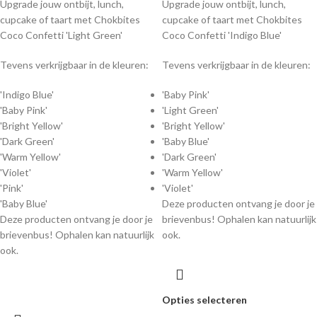
Upgrade jouw ontbijt, lunch,
Upgrade jouw ontbijt, lunch,
cupcake of taart met Chokbites
cupcake of taart met Chokbites
Coco Confetti 'Light Green'
Coco Confetti 'Indigo Blue'
Tevens verkrijgbaar in de kleuren:
Tevens verkrijgbaar in de kleuren:
'Indigo Blue'
'Baby Pink'
'Baby Pink'
'Light Green'
'Bright Yellow'
'Bright Yellow'
'Dark Green'
'Baby Blue'
'Warm Yellow'
'Dark Green'
'Violet'
'Warm Yellow'
'Pink'
'Violet'
'Baby Blue'
Deze producten ontvang je door je
Deze producten ontvang je door je
brievenbus! Ophalen kan natuurlijk
brievenbus! Ophalen kan natuurlijk
ook.
ook.
Opties selecteren