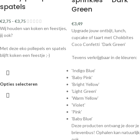
spatels
Green
€
2,75
-
€
3,75
€
3,49
Wij houden van koken en feestjes,
Upgrade jouw ontbijt, lunch,
jij ook?
cupcake of taart met Chokbites
Coco Confetti 'Dark Green'
Met deze eko pollepels en spatels
blijft koken een feestje ;-)
Tevens verkrijgbaar in de kleuren:
'Indigo Blue'
'Baby Pink'
Opties selecteren
'Bright Yellow'
'Light Green'
'Warm Yellow'
'Violet'
'Pink'
'Baby Blue'
Deze producten ontvang je door je
brievenbus! Ophalen kan natuurlijk
ook.