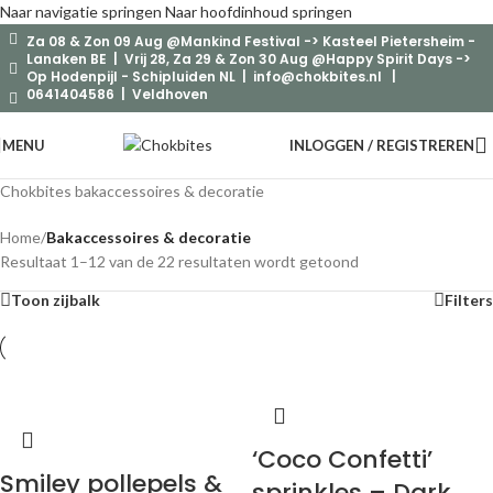
Naar navigatie springen
Naar hoofdinhoud springen
Za 08 & Zon 09 Aug @Mankind Festival -> Kasteel Pietersheim -
Lanaken BE | Vrij 28, Za 29 & Zon 30 Aug @Happy Spirit Days ->
Op Hodenpijl - Schipluiden NL |
info@chokbites.nl
|
0641404586 | Veldhoven
MENU
INLOGGEN / REGISTREREN
Chokbites bakaccessoires & decoratie
Home
/
Bakaccessoires & decoratie
Resultaat 1–12 van de 22 resultaten wordt getoond
Toon zijbalk
Filters
‘Coco Confetti’
Smiley pollepels &
sprinkles – Dark