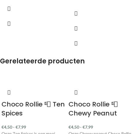
Gerelateerde producten
Choco Rollie 📮 Ten
Choco Rollie 📮
Spices
Chewy Peanut
€
4,50
-
€
7,99
€
4,50
-
€
7,99
Onze Ten Spices is een mooi
Onze Chewy peanut Choco Rollie