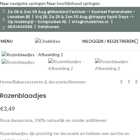
Naar navigatie springen
Naar hoofdinhoud springen
Za 08 & Zon 09 Aug @Mankind Festival -> Kasteel Pietersheim -
Lanaken BE | Vrij 28, Za 29 & Zon 30 Aug @Happy Spirit Days ->
Op Hodenpijl - Schipluiden NL |
info@chokbites.nl
|
0641404586 | Veldhoven
MENU
INLOGGEN / REGISTREREN
Klik om te vergroten
Home
/
Bakaccessoires & decoratie
/
bloemen
Rozenblaadjes
€
3,49
Rosa damascéna, 100% natuurlijk en zonder additieven
Rozenblaadjes zijn prachtig ter decoratie en hebben een zachte en