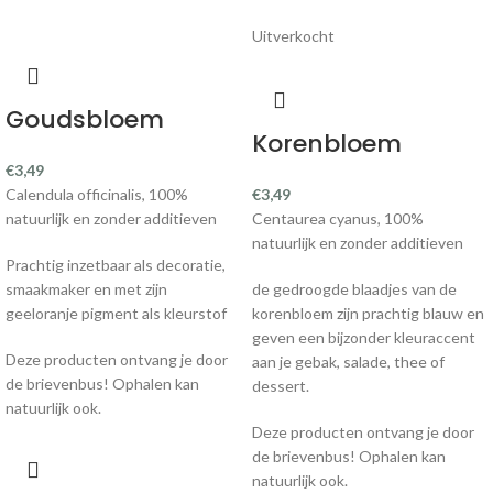
Uitverkocht
Goudsbloem
Korenbloem
€
3,49
Calendula officinalis, 100%
€
3,49
natuurlijk en zonder additieven
Centaurea cyanus, 100%
natuurlijk en zonder additieven
Prachtig inzetbaar als decoratie,
smaakmaker en met zijn
de gedroogde blaadjes van de
geeloranje pigment als kleurstof
korenbloem zijn prachtig blauw en
geven een bijzonder kleuraccent
Deze producten ontvang je door
aan je gebak, salade, thee of
de brievenbus! Ophalen kan
dessert.
natuurlijk ook.
Deze producten ontvang je door
de brievenbus! Ophalen kan
natuurlijk ook.