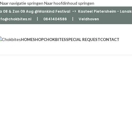
Naar navigatie springen
Naar hoofdinhoud springen
a 08 & Zon 09 Aug @Mankind Festival -> Kasteel Pietersheim - Lanak
nfo@chokbites.nl
| 0641404586 | Veldhove
n
HOME
SHOP
CHOKBITES
SPECIAL REQUEST
CONTACT