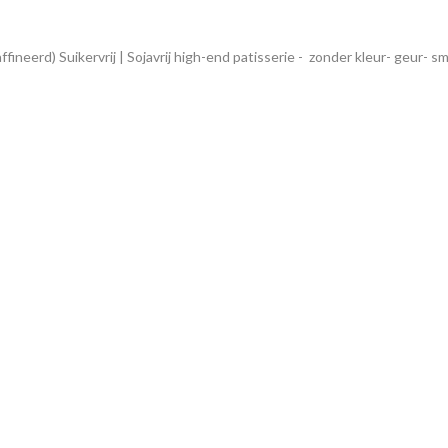
eraffineerd) Suikervrij | Sojavrij high-end patisserie - zonder kleur- geur