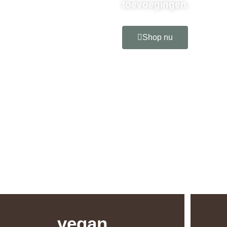
toevoegingen.
Shop nu
vegan