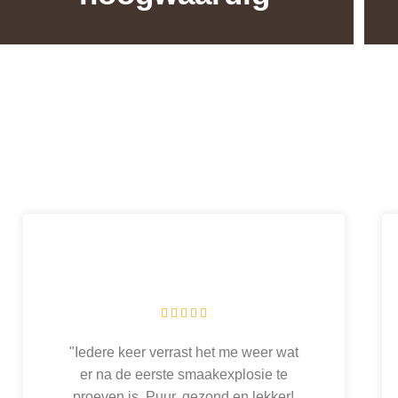





"Iedere keer verrast het me weer wat
er na de eerste smaakexplosie te
proeven is. Puur, gezond en lekker!