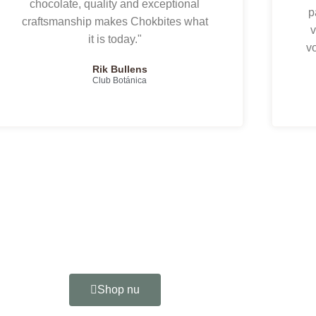
chocolate, quality and exceptional
p
craftsmanship makes Chokbites what
v
it is today."
vo
Rik Bullens
Club Botánica
Shop nu