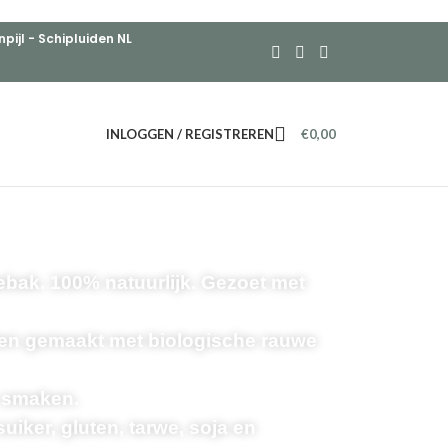
ijl - Schipluiden NL
INLOGGEN / REGISTREREN
€
0,00
ak. 100% natuurlijk. Gezoet met
ten gemaakt met biologische rauwe
e smaken.
iker, gluten, tarwe, soja en