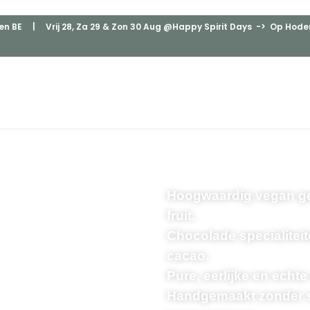
en BE
| Vrij 28, Za 29 & Zon 30 Aug @Happy Spirit Days -> Op Hodenp
Hoogwaardig vegan geb
fruit.
Chocolade specialitei
cacao.
Pure, eerlijke en echt
Handgemaakt zonder su