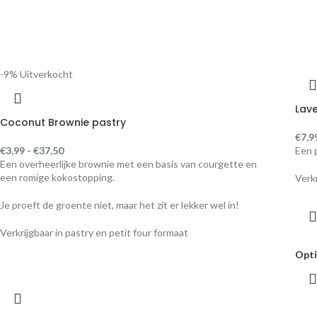
-9%
Uitverkocht
Lave
Coconut Brownie pastry
€
7,9
€
3,99
-
€
37,50
Een 
Een overheerlijke brownie met een basis van courgette en
een romige kokostopping.
Verk
Je proeft de groente niet, maar het zit er lekker wel in!
Verkrijgbaar in pastry en petit four formaat
Opti