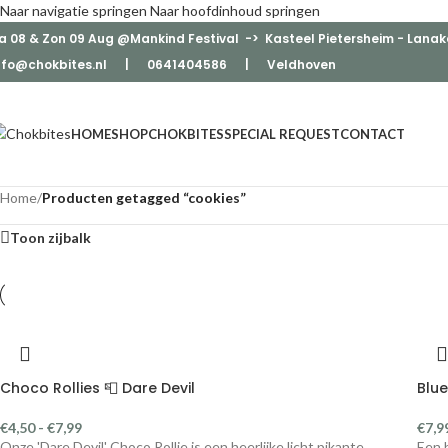
Naar navigatie springen
Naar hoofdinhoud springen
a 08 & Zon 09 Aug @Mankind Festival -> Kasteel Pietersheim - Lanak
nfo@chokbites.nl
| 0641404586 | Veldhove
n
HOME
SHOP
CHOKBITES
SPECIAL REQUEST
CONTACT
Home
/
Producten getagged “cookies”
Toon zijbalk
Choco Rollies 📮 Dare Devil
Blue
€
4,50
-
€
7,99
€
7,9
Onze 'Dare Devil' Choco Rollie is een heerlijke licht pikante
Een 