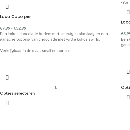
-9%
Loco Coco pie
Loc
€
7,99
-
€
32,99
Een kokos chocolade bodem met smeuïge kokoslaag en een
€
3,9
ganache topping van chocolade met witte kokos swirls.
Een 
gana
Verkrijgbaar in de maat small en normal.
Opti
Opties selecteren