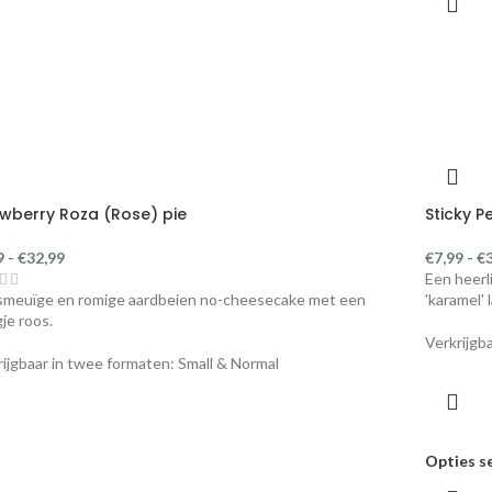
awberry Roza (Rose) pie
Sticky P
9
-
€
32,99
€
7,99
-
€
Een heerl
smeuïge en romige aardbeien no-cheesecake met een
'karamel' 
je roos.
Verkrijgb
rijgbaar in twee formaten: Small & Normal
Opties s