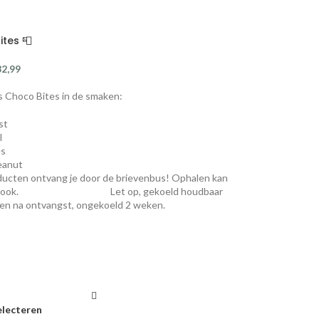
tes 📮
32,99
 Choco Bites in de smaken:
st
l
es
eanut
ucten ontvang je door de brievenbus! Ophalen kan
lijk ook. Let op, gekoeld houdbaar
en na ontvangst, ongekoeld 2 weken.
electeren