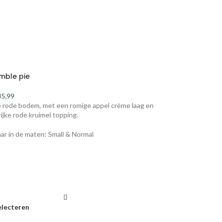
mble pie
35,99
 rode bodem, met een romige appel crème laag en
ijke rode kruimel topping.
aar in de maten: Small & Normal
electeren