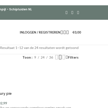
ijl - Schipluiden NL
INLOGGEN / REGISTREREN
€
0,00
Resultaat 1–12 van de 24 resultaten wordt getoond
Toon
9
24
36
Filters
ury pie
32,99
ijke en verrassende complexe romige smaak van