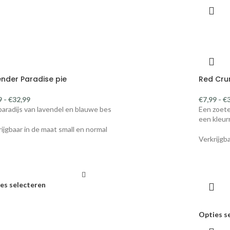
nder Paradise pie
Red Cru
9
-
€
32,99
€
7,99
-
€
paradijs van lavendel en blauwe bes
Een zoete
een kleurr
rijgbaar in de maat small en normal
Verkrijgb
es selecteren
Opties s