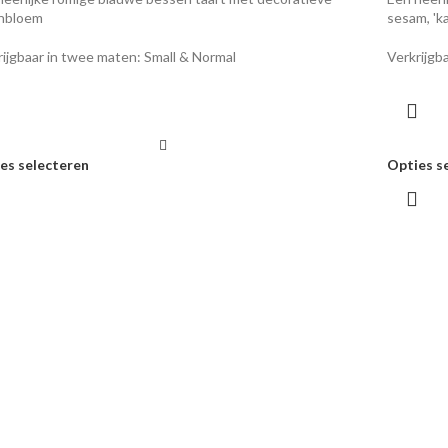
nbloem
sesam, 'k
rijgbaar in twee maten: Small & Normal
Verkrijgba
es selecteren
Opties s