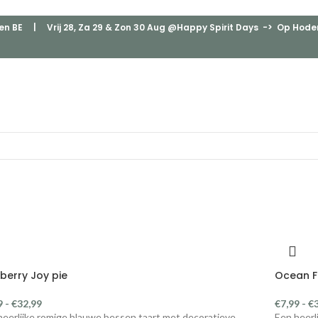
en BE
| Vrij 28, Za 29 & Zon 30 Aug @Happy Spirit Days -> Op Hodenp
berry Joy pie
Ocean F
9
-
€
32,99
€
7,99
-
€
heerlijke romige blauwe bessen taart met decoratieve
Een heerl