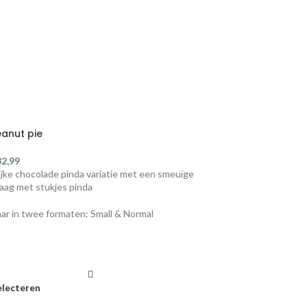
eanut pie
32,99
ijke chocolade pinda variatie met een smeuïge
laag met stukjes pinda
aar in twee formaten: Small & Normal
electeren