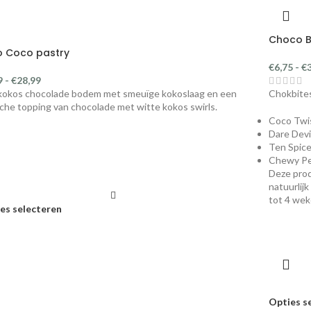
Choco Bi
o Coco pastry
€
6,75
-
€
9
-
€
28,99
kokos chocolade bodem met smeuïge kokoslaag en een
Chokbites
che topping van chocolade met witte kokos swirls.
Coco Twi
Dare Devi
Ten Spic
Chewy P
Deze prod
natuur
tot 4 wek
es selecteren
Opties s