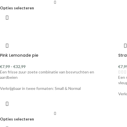
Opties selecteren
Pink Lemonade pie
Str
€
7,99
-
€
32,99
€
7,9
Een frisse zuur-zoete combinatie van bosvruchten en
aardbeien
Een 
vleug
Verkrijgbaar in twee formaten: Small & Normal
Verk
Opties selecteren