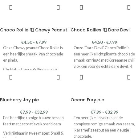
OPTIES
OPTIES
verkrijgbaar in de smaken:
verkrijgbaar in de smaken:
SELECTEREN
SELECTEREN
Ten Spices
Coco Twist
Chewy Peanut
Chewy Peanut
Dare Devil
Dare Devil
Choco Rollie 📮 Chewy Peanut
Choco Rollies 📮 Dare Devil
Combineer en proef ze alle vier!
Combineer en proef ze alle vier!
€
4,50
-
€
7,99
€
4,50
-
€
7,99
Deze producten ontvang je door de
Deze producten ontvang je door de
Onze Chewy peanut Choco Rollie is
Onze 'Dare Devil' Choco Rollie is
brievenbus! Ophalen kan natuurlijk
brievenbus! Ophalen kan natuurlijk
een heerlijke smaak van chocolade
een heerlijke licht pikante chocolade
ook.
ook.
en pinda,
smaak omringd met Koreaanse chili
vlokken voor de echte dare devil ;-)
Chokbites Choco Rollies zijn ook
OPTIES
OPTIES
verkrijgbaar in de smaken:
Chokbites Choco Rollies zijn ook
SELECTEREN
SELECTEREN
verkrijgbaar in de smaken:
Coco Twist
Ten Spices
Coco Twist
Dare Devil
Ten Spices
Blueberry Joy pie
Ocean Fury pie
Combineer en proef ze alle vier!
Chewy Peanut
Combineer en proef ze alle vier!
€
7,99
-
€
32,99
€
7,99
-
€
32,99
Deze producten ontvang je door de
Een heerlijke romige blauwe bessen
Een heerlijke en verrassende
brievenbus! Ophalen kan natuurlijk
Deze producten ontvang je door de
taart met decoratieve korenbloem
complexe romige smaak van sesam,
ook.
brievenbus! Ophalen kan natuurlijk
'karamel' zeezout en een vleugje
ook.
Verkrijgbaar in twee maten: Small &
chocolade.