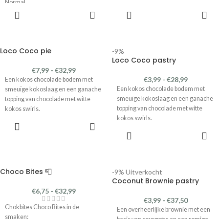
Normal
OPTIES
OPTIES
Verkrijgbaar in de maat small en
SELECTEREN
SELECTEREN
normal.
Loco Coco pie
-9%
Loco Coco pastry
€
7,99
-
€
32,99
€
3,99
-
€
28,99
Een kokos chocolade bodem met
Een kokos chocolade bodem met
smeuïge kokoslaag en een ganache
smeuïge kokoslaag en een ganache
topping van chocolade met witte
topping van chocolade met witte
kokos swirls.
kokos swirls.
OPTIES
Verkrijgbaar in de maat small en
SELECTEREN
OPTIES
normal.
SELECTEREN
Choco Bites 📮
-9%
Uitverkocht
Coconut Brownie pastry
€
6,75
-
€
32,99
€
3,99
-
€
37,50
Chokbites Choco Bites in de
Een overheerlijke brownie met een
smaken: