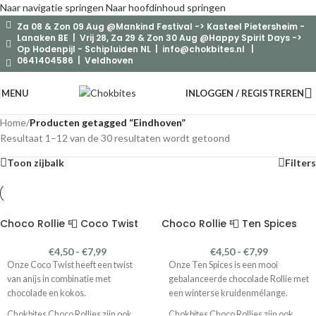
Naar navigatie springen
Naar hoofdinhoud springen
Za 08 & Zon 09 Aug @Mankind Festival -> Kasteel Pietersheim -
Lanaken BE | Vrij 28, Za 29 & Zon 30 Aug @Happy Spirit Days ->
Op Hodenpijl - Schipluiden NL |
info@chokbites.nl
|
0641404586 | Veldhoven
MENU
INLOGGEN / REGISTREREN
Home
/
Producten getagged “Eindhoven”
Resultaat 1–12 van de 30 resultaten wordt getoond
Toon zijbalk
Filters
Choco Rollie 📮 Coco Twist
Choco Rollie 📮 Ten Spices
€
4,50
-
€
7,99
€
4,50
-
€
7,99
Onze Coco Twist heeft een twist
Onze Ten Spices is een mooi
van anijs in combinatie met
gebalanceerde chocolade Rollie met
chocolade en kokos.
een winterse kruidenmélange.
Chokbites Choco Rollies zijn ook
Chokbites Choco Rollies zijn ook