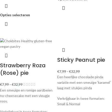
Opties selecteren
Sticky Peanut pie
Strawberry Roza
(Rose) pie
€
7,99
-
€
32,99
Een heerlijke chocolade pinda
variatie met een smeuïge 'karamel'
€
7,99
-
€
32,99
laag met stukjes pinda
Een smeuïge en romige aardbeien
no-cheesecake met een vleugje
Verkrijgbaar in twee formaten:
roos.
Small & Normal
Verkrijgbaar in twee formaten: