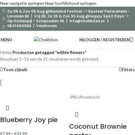
Naar navigatie springen
Naar hoofdinhoud springen
Za 08 & Zon 09 Aug @Mankind Festival -> Kasteel Pietersheim -
Lanaken BE | Vrij 28, Za 29 & Zon 30 Aug @Happy Spirit Days ->
Op Hodenpijl - Schipluiden NL |
info@chokbites.nl
|
0641404586 | Veldhoven
MENU
INLOGGEN / REGISTREREN
Home
/
Producten getagged “edible flowers”
Resultaat 1–12 van de 21 resultaten wordt getoond
Toon zijbalk
Filters
-9%
Uitverkocht
Blueberry Joy pie
Coconut Brownie
€
7,99
-
€
32,99