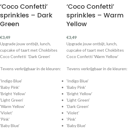
‘Coco Confetti’
‘Coco Confetti’
sprinkles – Dark
sprinkles – Warm
Green
Yellow
€
3,49
€
3,49
Upgrade jouw ontbijt, lunch,
Upgrade jouw ontbijt, lunch,
cupcake of taart met Chokbites
cupcake of taart met Chokbites
Coco Confetti 'Dark Green'
Coco Confetti 'Warm Yellow'
Tevens verkrijgbaar in de kleuren:
Tevens verkrijgbaar in de kleuren:
'Indigo Blue'
'Indigo Blue'
'Baby Pink'
'Baby Pink'
'Bright Yellow'
'Bright Yellow'
'Light Green'
'Light Green'
'Warm Yellow'
'Dark Green'
'Violet'
'Violet'
'Pink'
'Pink'
'Baby Blue'
'Baby Blue'