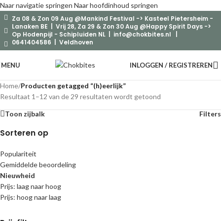
Naar navigatie springen
Naar hoofdinhoud springen
Za 08 & Zon 09 Aug @Mankind Festival -> Kasteel Pietersheim -
Lanaken BE | Vrij 28, Za 29 & Zon 30 Aug @Happy Spirit Days ->
Op Hodenpijl - Schipluiden NL |
info@chokbites.nl
|
0641404586 | Veldhoven
MENU
INLOGGEN / REGISTREREN
Home
/
Producten getagged “(h)eerlijk”
Resultaat 1–12 van de 29 resultaten wordt getoond
Toon zijbalk
Filters
Sorteren op
Populariteit
Gemiddelde beoordeling
Nieuwheid
Prijs: laag naar hoog
Prijs: hoog naar laag