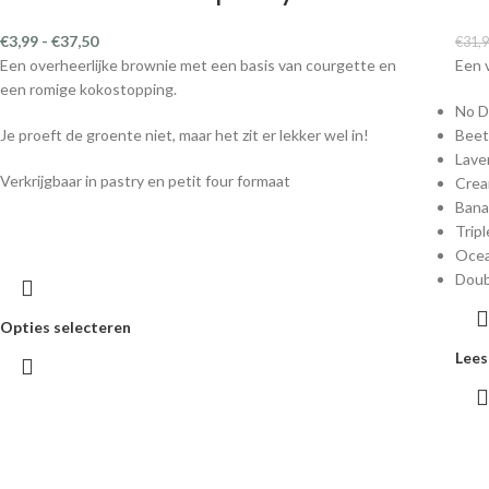
€
3,99
-
€
37,50
€
31,
Een overheerlijke brownie met een basis van courgette en
Een 
een romige kokostopping.
No 
Je proeft de groente niet, maar het zit er lekker wel in!
Beet
Lave
Verkrijgbaar in pastry en petit four formaat
Crea
Bana
Trip
Ocea
Doub
Opties selecteren
Lees