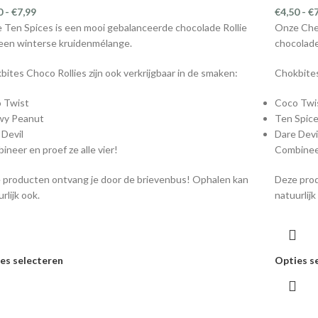
0
-
€
7,99
€
4,50
-
€
 Ten Spices is een mooi gebalanceerde chocolade Rollie
Onze Chew
een winterse kruidenmélange.
chocolade
bites Choco Rollies zijn ook verkrijgbaar in de smaken:
Chokbites
 Twist
Coco Twi
wy Peanut
Ten Spic
 Devil
Dare Devi
ineer en proef ze alle vier!
Combineer
 producten ontvang je door de brievenbus! Ophalen kan
Deze prod
rlijk ook.
natuurlijk
es selecteren
Opties s