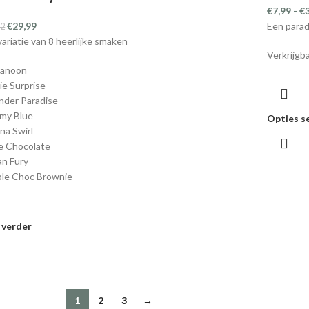
€
7,99
-
€
€
29,99
Een parad
92
variatie van 8 heerlijke smaken
Verkrijgb
Danoon
ie Surprise
nder Paradise
my Blue
Opties s
na Swirl
le Chocolate
n Fury
le Choc Brownie
 verder
1
2
3
→