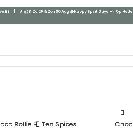
en BE
| Vrij 28, Za 29 & Zon 30 Aug @Happy Spirit Days -> Op Hodenp
oco Rollie 📮 Ten Spices
Choco