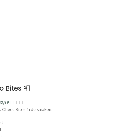
 Bites 📮
32,99
 Choco Bites in de smaken:
st
l
es