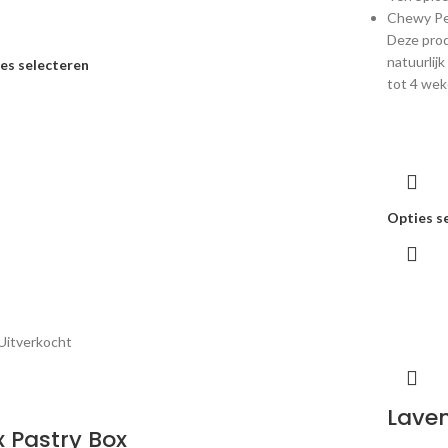
Chewy P
Deze prod
natuur
es selecteren
tot 4 wek
Opties s
Uitverkocht
Laven
x Pastry Box