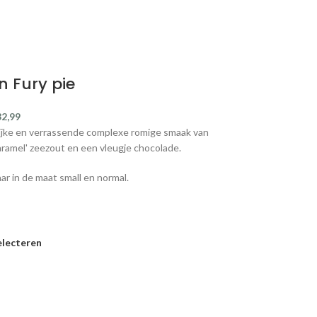
 Fury pie
32,99
ijke en verrassende complexe romige smaak van
aramel' zeezout en een vleugje chocolade.
ar in de maat small en normal.
electeren