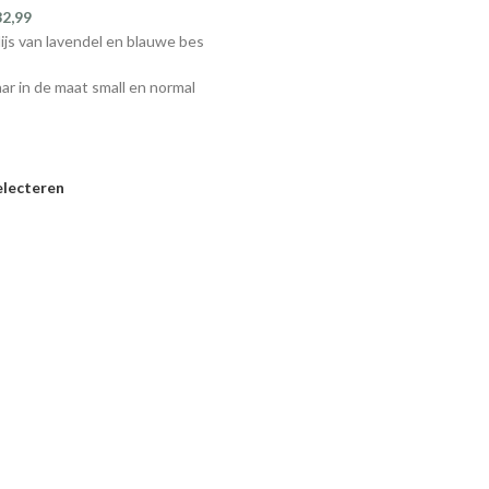
32,99
ijs van lavendel en blauwe bes
aar in de maat small en normal
electeren