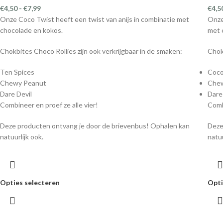
€
4,50
-
€
7,99
€
4,5
Onze Coco Twist heeft een twist van anijs in combinatie met
Onze
chocolade en kokos.
met 
Chokbites Choco Rollies zijn ook verkrijgbaar in de smaken:
Chok
Ten Spices
Coco
Chewy Peanut
Che
Dare Devil
Dare
Combineer en proef ze alle vier!
Comb
Deze producten ontvang je door de brievenbus! Ophalen kan
Deze
natuurlijk ook.
natuu
Opties selecteren
Opti