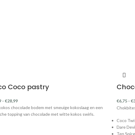
co Coco pastry
Choco
9
-
€
28,99
€
6,75
-
€
kokos chocolade bodem met smeuïge kokoslaag en een
Chokbites
che topping van chocolade met witte kokos swirls.
Coco Twi
Dare Devi
Ten Spic