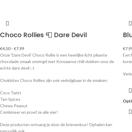
Choco Rollies 📮 Dare Devil
Bl
€
4,50
-
€
7,99
€
7,9
Onze 'Dare Devil' Choco Rollie is een heerlijke licht pikante
Een 
chocolade smaak omringd met Koreaanse chili vlokken voor de
kore
echte dare devil ;-)
Verk
Chokbites Choco Rollies zijn ook verkrijgbaar in de smaken:
Coco Twist
Ten Spices
Opti
Chewy Peanut
Combineer en proef ze alle vier!
Deze producten ontvang je door de brievenbus! Ophalen kan
natuurlijk ook.