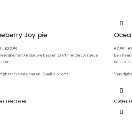
ueberry Joy pie
Ocean
9
-
€
32,99
€
7,99
-
€
heerlijke romige blauwe bessen taart met decoratieve
Een heerl
nbloem
sesam, 'k
rijgbaar in twee maten: Small & Normal
Verkrijgba
es selecteren
Opties s