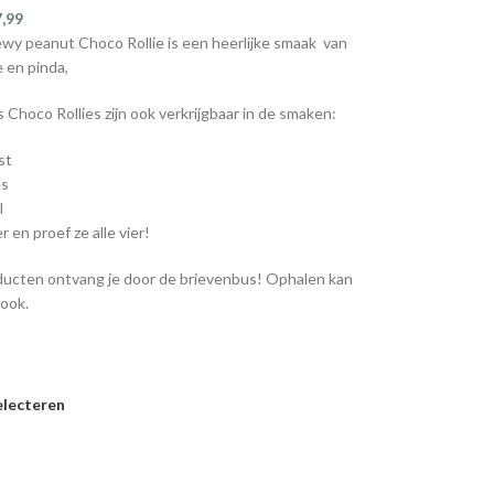
7,99
y peanut Choco Rollie is een heerlijke smaak van
 en pinda,
 Choco Rollies zijn ook verkrijgbaar in de smaken:
st
es
l
 en proef ze alle vier!
ucten ontvang je door de brievenbus! Ophalen kan
 ook.
electeren