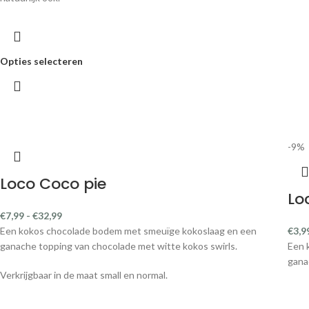
Opties selecteren
-9%
Loco Coco pie
Lo
€
7,99
-
€
32,99
Een kokos chocolade bodem met smeuïge kokoslaag en een
€
3,9
ganache topping van chocolade met witte kokos swirls.
Een 
gana
Verkrijgbaar in de maat small en normal.