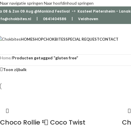
Naar navigatie springen
Naar hoofdinhoud springen
a 08 & Zon 09 Aug @Mankind Festival -> Kasteel Pietersheim - Lanak
nfo@chokbites.nl
| 0641404586 | Veldhove
n
HOME
SHOP
CHOKBITES
SPECIAL REQUEST
CONTACT
Home
/
Producten getagged “gluten free”
Toon zijbalk
Choco Rollie 📮 Coco Twist
Ch