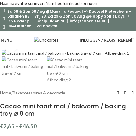
Naar navigatie springen
Naar hoofdinhoud springen
Za 08 & Zon 09 Aug @Mankind Festival -> Kasteel Pietersheim -
Lanaken BE | Vrij 28, Za 29 & Zon 30 Aug @Happy Spirit Days ->
Op Hodenpijl - Schipluiden NL |
info@chokbites.nl
|
0641404586 | Veldhoven
MENU
INLOGGEN / REGISTREREN
Klik om te vergroten
Home
/
Bakaccessoires & decoratie
Cacao mini taart mal / bakvorm / baking
tray ø 9 cm
€
2,65
-
€
46,50