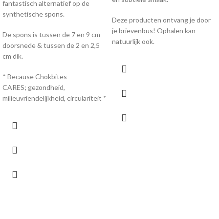
fantastisch alternatief op de
synthetische spons.
Deze producten ontvang je door
je brievenbus! Ophalen kan
De spons is tussen de 7 en 9 cm
natuurlijk ook.
doorsnede & tussen de 2 en 2,5
cm dik.
* Because Chokbites
CARES; gezondheid,
milieuvriendelijkheid, circulariteit *