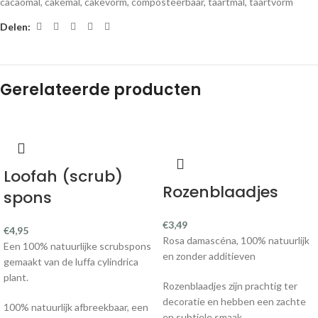
cacaomal
,
cakemal
,
cakevorm
,
composteerbaar
,
taartmal
,
taartvorm
Delen:
Gerelateerde producten
Loofah (scrub)
Rozenblaadjes
spons
€
3,49
€
4,95
Rosa damascéna, 100% natuurlijk
Een 100% natuurlijke scrubspons
en zonder additieven
gemaakt van de luffa cylindrica
plant.
Rozenblaadjes zijn prachtig ter
decoratie en hebben een zachte
100% natuurlijk afbreekbaar, een
en subtiele smaak.