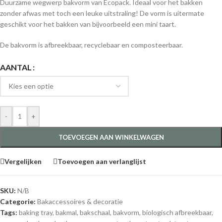
Duurzame wegwerp bakvorm van Ecopack. Ideaal voor het bakken
zonder afwas met toch een leuke uitstraling! De vorm is uitermate
geschikt voor het bakken van bijvoorbeeld een mini taart.
De bakvorm is afbreekbaar, recyclebaar en composteerbaar.
AANTAL
-
+
TOEVOEGEN AAN WINKELWAGEN
Vergelijken
Toevoegen aan verlanglijst
SKU:
N/B
Categorie:
Bakaccessoires & decoratie
Tags:
baking tray
,
bakmal
,
bakschaal
,
bakvorm
,
biologisch afbreekbaar
,