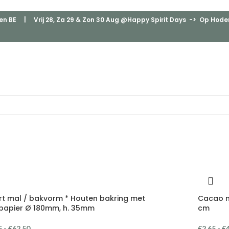
en BE
| Vrij 28, Za 29 & Zon 30 Aug @Happy Spirit Days -> Op Hodenp
rt mal / bakvorm * Houten bakring met
Cacao mi
papier Ø 180mm, h. 35mm
cm
5
-
€
62,50
€
2,65
-
€