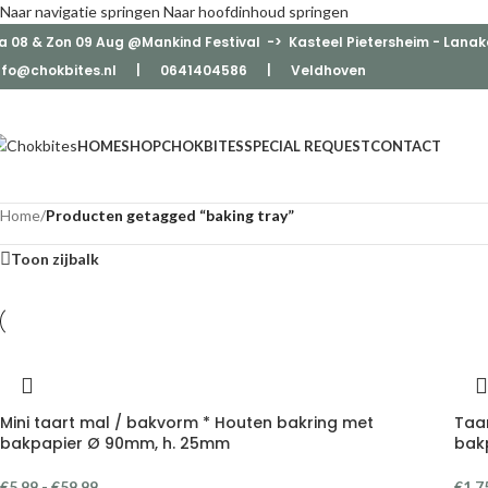
Naar navigatie springen
Naar hoofdinhoud springen
a 08 & Zon 09 Aug @Mankind Festival -> Kasteel Pietersheim - Lanak
nfo@chokbites.nl
| 0641404586 | Veldhove
n
HOME
SHOP
CHOKBITES
SPECIAL REQUEST
CONTACT
Home
/
Producten getagged “baking tray”
Toon zijbalk
Mini taart mal / bakvorm * Houten bakring met
Taa
bakpapier Ø 90mm, h. 25mm
bak
€
5,99
-
€
59,99
€
1,7