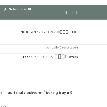
ijl - Schipluiden NL
INLOGGEN / REGISTREREN
€
0,00
Toont alle 6 resultaten
Toon
9
24
36
Filters
ni taart mal / bakvorm / baking tray ø 9
46,50