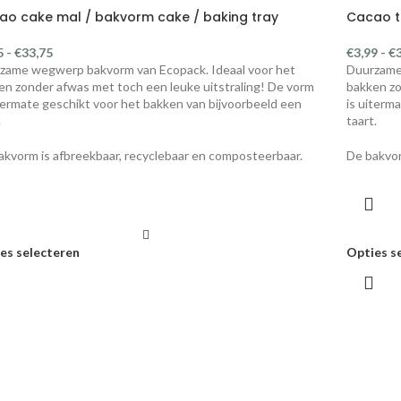
ao cake mal / bakvorm cake / baking tray
Cacao t
5
-
€
33,75
€
3,99
-
€
zame wegwerp bakvorm van Ecopack. Ideaal voor het
Duurzame 
en zonder afwas met toch een leuke uitstraling! De vorm
bakken zo
itermate geschikt voor het bakken van bijvoorbeeld een
is uiterm
.
taart.
akvorm is afbreekbaar, recyclebaar en composteerbaar.
De bakvor
es selecteren
Opties s