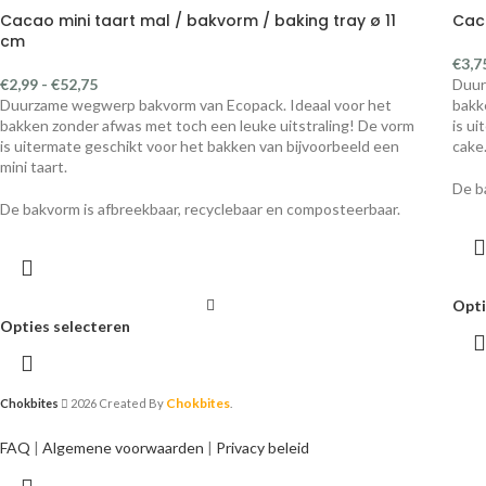
Cacao mini taart mal / bakvorm / baking tray ø 11
Cac
cm
€
3,7
€
2,99
-
€
52,75
Duur
Duurzame wegwerp bakvorm van Ecopack. Ideaal voor het
bakk
bakken zonder afwas met toch een leuke uitstraling! De vorm
is u
is uitermate geschikt voor het bakken van bijvoorbeeld een
cake
mini taart.
De b
De bakvorm is afbreekbaar, recyclebaar en composteerbaar.
Opti
Opties selecteren
Chokbites
Chokbites
2026 Created By
.
FAQ
|
Algemene voorwaarden
|
Privacy beleid