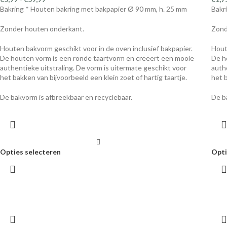
Bakring * Houten bakring met bakpapier Ø 90 mm, h. 25 mm
Bakr
Zonder houten onderkant.
Zond
Houten bakvorm geschikt voor in de oven inclusief bakpapier.
Hout
De houten vorm is een ronde taartvorm en creëert een mooie
De h
authentieke uitstraling. De vorm is uitermate geschikt voor
auth
het bakken van bijvoorbeeld een klein zoet of hartig taartje.
het 
De bakvorm is afbreekbaar en recyclebaar.
De b
Opties selecteren
Opti