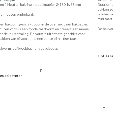
ing * Houten bakring met bakpapier Ø 180, h. 35 mm
Duurzame 
bakken zo
is uiterm
er houten onderkant.
mini taart
en bakvorm geschikt voor in de oven inclusief bakpapier.
De bakvor
outen vorm is een ronde taartvorm en creëert een mooie
entieke uitstraling. De vorm is uitermate geschikt voor
bakken van bijvoorbeeld een zoete of hartige taart.
akvorm is afbreekbaar en recyclebaar.
Opties s
es selecteren