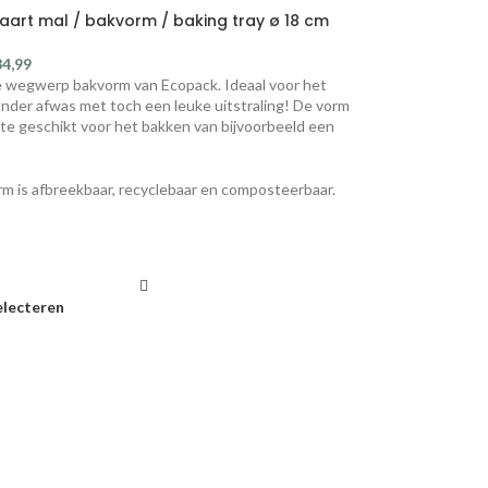
aart mal / bakvorm / baking tray ø 18 cm
34,99
wegwerp bakvorm van Ecopack. Ideaal voor het
nder afwas met toch een leuke uitstraling! De vorm
ate geschikt voor het bakken van bijvoorbeeld een
m is afbreekbaar, recyclebaar en composteerbaar.
electeren