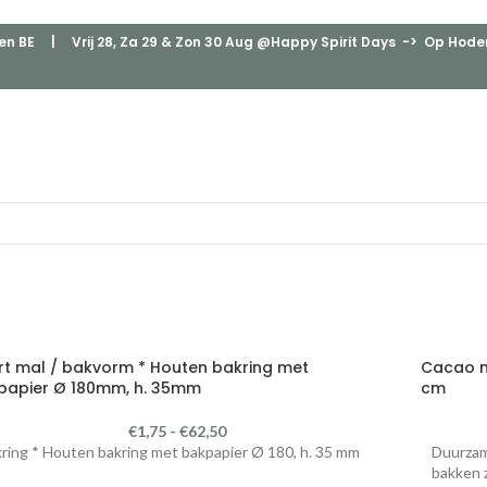
en BE
| Vrij 28, Za 29 & Zon 30 Aug @Happy Spirit Days -> Op Hodenp
rt mal / bakvorm * Houten bakring met
Cacao mi
papier Ø 180mm, h. 35mm
cm
€
1,75
-
€
62,50
ring * Houten bakring met bakpapier Ø 180, h. 35 mm
Duurzam
bakken 