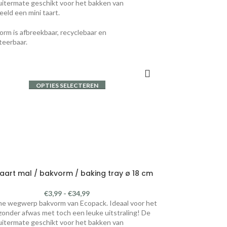
uitermate geschikt voor het bakken van
eeld een mini taart.
rm is afbreekbaar, recyclebaar en
eerbaar.
OPTIES SELECTEREN
aart mal / bakvorm / baking tray ø 18 cm
€
3,99
-
€
34,99
e wegwerp bakvorm van Ecopack. Ideaal voor het
zonder afwas met toch een leuke uitstraling! De
uitermate geschikt voor het bakken van