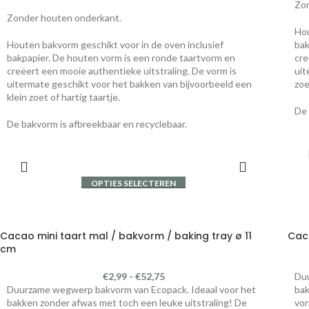
Zo
Zonder houten onderkant.
Hou
Houten bakvorm geschikt voor in de oven inclusief
bak
bakpapier. De houten vorm is een ronde taartvorm en
cre
creëert een mooie authentieke uitstraling. De vorm is
uit
uitermate geschikt voor het bakken van bijvoorbeeld een
zoe
klein zoet of hartig taartje.
De 
De bakvorm is afbreekbaar en recyclebaar.
OPTIES SELECTEREN
Cacao mini taart mal / bakvorm / baking tray ø 11
Cac
cm
€
2,99
-
€
52,75
Duu
Duurzame wegwerp bakvorm van Ecopack. Ideaal voor het
bak
bakken zonder afwas met toch een leuke uitstraling! De
vor