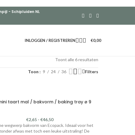
ijl - Schipluiden NL
INLOGGEN / REGISTREREN
€
0,00
Toont alle 6 resultaten
Toon
9
24
36
Filters
ni taart mal / bakvorm / baking tray ø 9
€
2,65
-
€
46,50
e wegwerp bakvorm van Ecopack. Ideaal voor het
zonder afwas met toch een leuke uitstraling! De