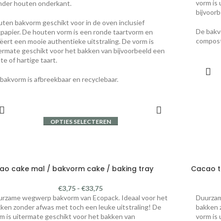
vorm is 
nder houten onderkant.
bijvoorb
ten bakvorm geschikt voor in de oven inclusief
De bakvo
papier. De houten vorm is een ronde taartvorm en
compost
ëert een mooie authentieke uitstraling. De vorm is
ermate geschikt voor het bakken van bijvoorbeeld een
te of hartige taart.
bakvorm is afbreekbaar en recyclebaar.
OPTIES SELECTEREN
ao cake mal / bakvorm cake / baking tray
Cacao t
€
3,75
-
€
33,75
rzame wegwerp bakvorm van Ecopack. Ideaal voor het
Duurzam
ken zonder afwas met toch een leuke uitstraling! De
bakken 
m is uitermate geschikt voor het bakken van
vorm is 