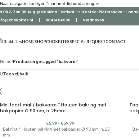
Naar navigatie springen
Naar hoofdinhoud springen
a 08 & Zon 09 Aug @Mankind Festival -> Kasteel Pietersheim - Lanak
nfo@chokbites.nl
| 0641404586 | Veldhove
n
HOME
SHOP
CHOKBITES
SPECIAL REQUEST
CONTACT
Home
/
Producten getagged “bakvorm”
Toon zijbalk
Mini taart mal / bakvorm * Houten bakring met
Taa
bakpapier Ø 90mm, h. 25mm
bak
€
5,99
-
€
59,99
Bakring * Houten bakring met bakpapier Ø 90 mm, h. 25
Bak
mm