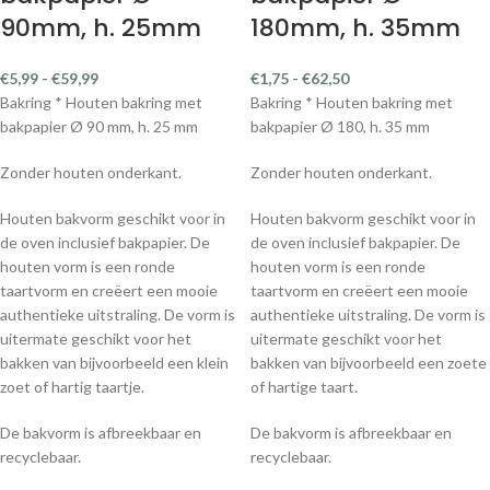
90mm, h. 25mm
180mm, h. 35mm
€
5,99
-
€
59,99
€
1,75
-
€
62,50
Bakring * Houten bakring met
Bakring * Houten bakring met
bakpapier Ø 90 mm, h. 25 mm
bakpapier Ø 180, h. 35 mm
Zonder houten onderkant.
Zonder houten onderkant.
Houten bakvorm geschikt voor in
Houten bakvorm geschikt voor in
de oven inclusief bakpapier. De
de oven inclusief bakpapier. De
houten vorm is een ronde
houten vorm is een ronde
taartvorm en creëert een mooie
taartvorm en creëert een mooie
authentieke uitstraling. De vorm is
authentieke uitstraling. De vorm is
uitermate geschikt voor het
uitermate geschikt voor het
bakken van bijvoorbeeld een klein
bakken van bijvoorbeeld een zoete
zoet of hartig taartje.
of hartige taart.
De bakvorm is afbreekbaar en
De bakvorm is afbreekbaar en
recyclebaar.
recyclebaar.