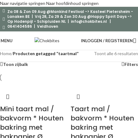
Naar navigatie springen
Naar hoofdinhoud springen
Za 08 & Zon 09 Aug @Mankind Festival -> Kasteel Pietersheim -
Lanaken BE | Vrij 28, Za 29 & Zon 30 Aug @Happy Spirit Days ->
Op Hodenpijl - Schipluiden NL |
info@chokbites.nl
|
0641404586 | Veldhoven
MENU
INLOGGEN / REGISTREREN
Home
/
Producten getagged “taartmal”
Toont alle 6 resultaten
Toon zijbalk
Filters
Mini taart mal /
Taart mal /
bakvorm * Houten
bakvorm * Houten
bakring met
bakring met
bakpapier Ø
bakpapier Ø