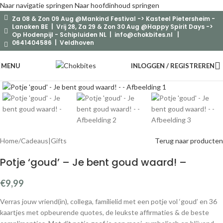
Naar navigatie springen
Naar hoofdinhoud springen
Za 08 & Zon 09 Aug @Mankind Festival -> Kasteel Pietersheim -
Lanaken BE | Vrij 28, Za 29 & Zon 30 Aug @Happy Spirit Days ->
Op Hodenpijl - Schipluiden NL |
info@chokbites.nl
|
0641404586 | Veldhoven
MENU
INLOGGEN / REGISTREREN
Klik om te vergroten
Home
/
Cadeaus|Gifts
Terug naar producten
Potje ‘goud’ – Je bent goud waard! –
€
9,99
Verras jouw vriend(in), collega, familielid met een potje vol ‘goud’ en 36
kaartjes met opbeurende quotes, de leukste affirmaties & de beste