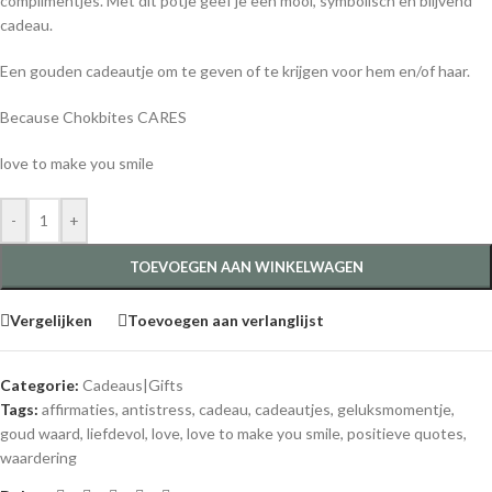
complimentjes. Met dit potje geef je een mooi, symbolisch en blijvend
cadeau.
Een gouden cadeautje om te geven of te krijgen voor hem en/of haar.
Because Chokbites CARES
love to make you smile
-
+
TOEVOEGEN AAN WINKELWAGEN
Vergelijken
Toevoegen aan verlanglijst
Categorie:
Cadeaus|Gifts
Tags:
affirmaties
,
antistress
,
cadeau
,
cadeautjes
,
geluksmomentje
,
goud waard
,
liefdevol
,
love
,
love to make you smile
,
positieve quotes
,
waardering