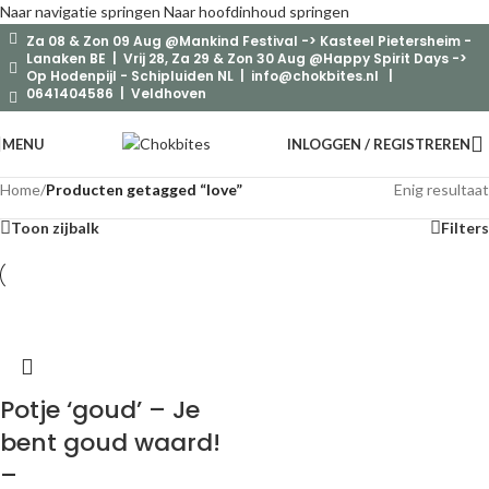
Naar navigatie springen
Naar hoofdinhoud springen
Za 08 & Zon 09 Aug @Mankind Festival -> Kasteel Pietersheim -
Lanaken BE | Vrij 28, Za 29 & Zon 30 Aug @Happy Spirit Days ->
Op Hodenpijl - Schipluiden NL |
info@chokbites.nl
|
0641404586 | Veldhoven
MENU
INLOGGEN / REGISTREREN
Home
/
Producten getagged “love”
Enig resultaat
Toon zijbalk
Filters
Potje ‘goud’ – Je
bent goud waard!
–