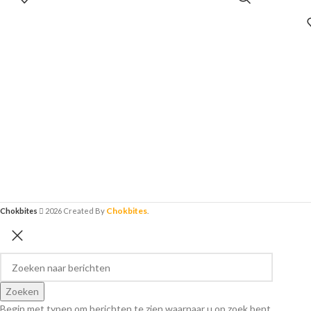
een
Een
en/
Be
lov
Chokbites
Chokbites
2026 Created By
.
Zoeken
Begin met typen om berichten te zien waarnaar u op zoek bent.