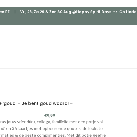
en BE
| Vrij 28, Za 29 & Zon 30 Aug @Happy Spirit Days -> Op Hodenp
e ‘goud’ – Je bent goud waard! –
€
9,99
ras jouw vriend(in), collega, familielid met een potje vol
ud' en 36 kaartjes met opbeurende quotes, de leukste
irmaties & de beste complimentjes. Met dit potje geef je