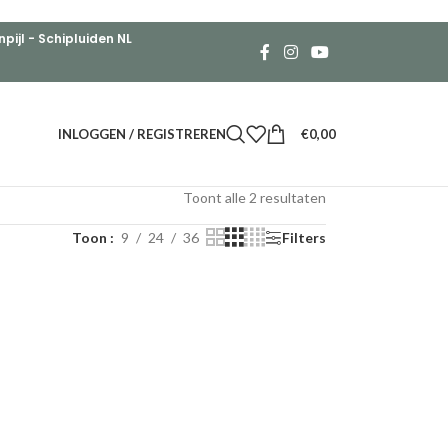
ijl - Schipluiden NL
INLOGGEN / REGISTREREN
€
0,00
Toont alle 2 resultaten
Toon
9
24
36
Filters