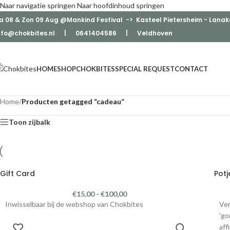
Naar navigatie springen
Naar hoofdinhoud springen
a 08 & Zon 09 Aug @Mankind Festival -> Kasteel Pietersheim - Lanak
nfo@chokbites.nl
| 0641404586 | Veldhove
n
HOME
SHOP
CHOKBITES
SPECIAL REQUEST
CONTACT
Home
/
Producten getagged “cadeau”
Toon zijbalk
Gift Card
Potj
€
15,00
-
€
100,00
Inwisselbaar bij de webshop van Chokbites
Ver
'go
aff
SELECTEER BEDRAG