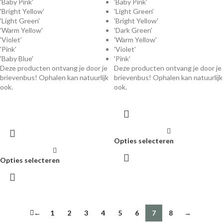
'Baby Pink'
'Baby Pink'
'Bright Yellow'
'Light Green'
'Light Green'
'Bright Yellow'
'Warm Yellow'
'Dark Green'
'Violet'
'Warm Yellow'
'Pink'
'Violet'
'Baby Blue'
'Pink'
Deze producten ontvang je door je
Deze producten ontvang je door je
brievenbus! Ophalen kan natuurlijk
brievenbus! Ophalen kan natuurlijk
ook.
ook.
Opties selecteren
Opties selecteren
←
1
2
3
4
5
6
7
8
→