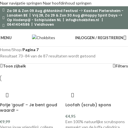
Naar navigatie springen
Naar hoofdinhoud springen
Za 08 & Zon 09 Aug @Mankind Festival -> Kasteel Pietersheim -
Lanaken BE | Vrij 28, Za 29 & Zon 30 Aug @Happy Spirit Days ->
Op Hodenpijl - Schipluiden NL |
info@chokbites.nl
|
0641404586 | Veldhoven
MENU
INLOGGEN / REGISTREREN
Home
/
Shop
/
Pagina 7
Resultaat 73–84 van de 87 resultaten wordt getoond
Toon zijbalk
Filters
Potje ‘goud’ – Je bent goud
Loofah (scrub) spons
waard! –
€
4,95
€
9,99
Een 100% natuurlijke scrubspons
Verras jouw vriend(in), collega,
gemaakt van de luffa cylindrica