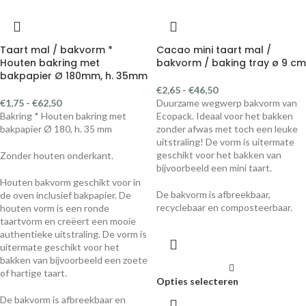
Taart mal / bakvorm *
Cacao mini taart mal /
Houten bakring met
bakvorm / baking tray ø 9 cm
bakpapier Ø 180mm, h. 35mm
€
2,65
-
€
46,50
€
1,75
-
€
62,50
Duurzame wegwerp bakvorm van
Bakring * Houten bakring met
Ecopack. Ideaal voor het bakken
bakpapier Ø 180, h. 35 mm
zonder afwas met toch een leuke
uitstraling! De vorm is uitermate
geschikt voor het bakken van
Zonder houten onderkant.
bijvoorbeeld een mini taart.
Houten bakvorm geschikt voor in
De bakvorm is afbreekbaar,
de oven inclusief bakpapier. De
recyclebaar en composteerbaar.
houten vorm is een ronde
taartvorm en creëert een mooie
authentieke uitstraling. De vorm is
uitermate geschikt voor het
bakken van bijvoorbeeld een zoete
of hartige taart.
Opties selecteren
De bakvorm is afbreekbaar en