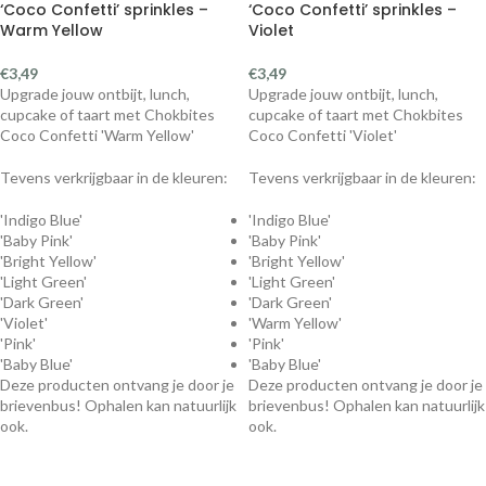
‘Coco Confetti’ sprinkles –
‘Coco Confetti’ sprinkles –
Warm Yellow
Violet
€
3,49
€
3,49
Upgrade jouw ontbijt, lunch,
Upgrade jouw ontbijt, lunch,
cupcake of taart met Chokbites
cupcake of taart met Chokbites
Coco Confetti 'Warm Yellow'
Coco Confetti 'Violet'
Tevens verkrijgbaar in de kleuren:
Tevens verkrijgbaar in de kleuren:
'Indigo Blue'
'Indigo Blue'
'Baby Pink'
'Baby Pink'
'Bright Yellow'
'Bright Yellow'
'Light Green'
'Light Green'
'Dark Green'
'Dark Green'
'Violet'
'Warm Yellow'
'Pink'
'Pink'
'Baby Blue'
'Baby Blue'
Deze producten ontvang je door je
Deze producten ontvang je door je
brievenbus! Ophalen kan natuurlijk
brievenbus! Ophalen kan natuurlijk
ook.
ook.