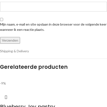
€
3,99
-
€
28,99
Een sprankelende citroen dans met een funky swirl
Afmetingen per pastry: ± 10 x 2,5cm
-9%
Loco Coco pastry
€
3,99
-
€
28,99