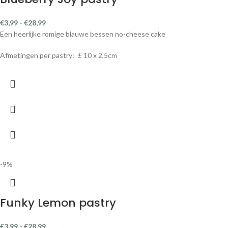
Een kokos chocolade bodem met smeuïge kokoslaag en een ganache
topping van chocolade met witte kokos swirls.
-9%
Uitverkocht
Coconut Brownie pastry
€
3,99
-
€
37,50