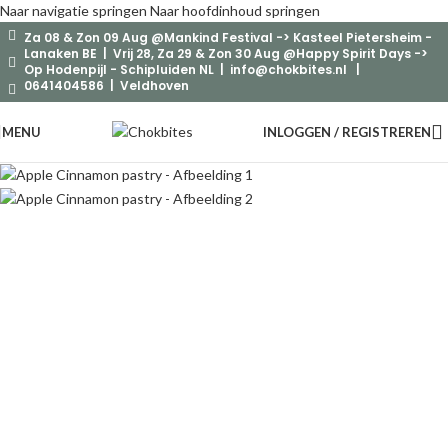
Naar navigatie springen
Naar hoofdinhoud springen
Za 08 & Zon 09 Aug @Mankind Festival -> Kasteel Pietersheim -
-9%
Lanaken BE | Vrij 28, Za 29 & Zon 30 Aug @Happy Spirit Days ->
Op Hodenpijl - Schipluiden NL |
info@chokbites.nl
|
0641404586 | Veldhoven
MENU
INLOGGEN / REGISTREREN
Home
/
Gebak|Pastry
Terug naar producten
Apple Cinnamon pastry
€
3,99
-
€
28,99
Een no-cheese cake van appel en kaneel met een walnoten bodem