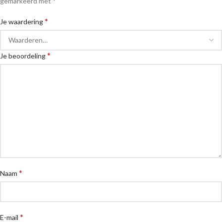
Blueberry Joy pastry
€
3,99
-
€
28,99
Een heerlijke romige blauwe bessen no-cheese cake
Afmetingen per pastry: ± 10 x 2,5cm
-9%
Funky Lemon pastry