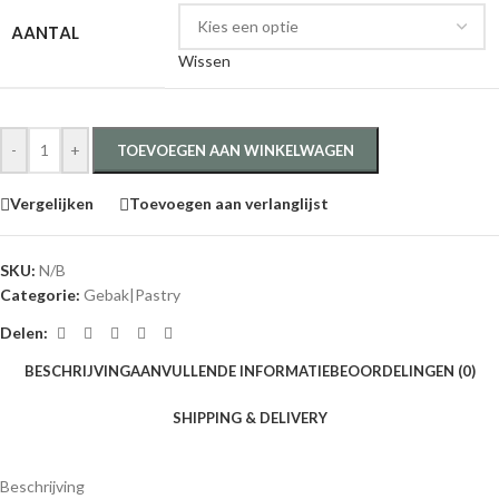
Voedingsvezels : 4,2 gram
Zout : <0,03 gram
*van nature aanwezige suikers
Kan sporen van noten, sesam en pinda bevatten
Dit is een koelproduct. Onze koelproducten bezorgen we een keer per
week op vrijdag of zaterdag (besteld voor woensdag 14:00 uur). Wilt U
het graag op een andere dag ontvangen, neem dan
contact
met ons op.
Voor ophalen kunt U bij uw bestelling zelf een keuze maken in onze
agenda.
Aanvullende informatie
AANTAL
per stuk
,
4 stuks
,
8 stuks
Beoordelingen (0)
Beoordelingen
Er zijn nog geen beoordelingen.
Wees de eerste om “Apple Cinnamon pastry” te beoordelen