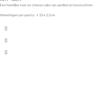
€
3,99
-
€
28,99
Een goddelijke crunchy karamel pinda choco variatie
Afmetingen per pastry: ± 10 x 2,5cm
Chokbites
Chokbites
2026 Created By
.
Klik om te vergroten
FAQ
|
Algemene voorwaarden
|
Privacy beleid
Zoeken