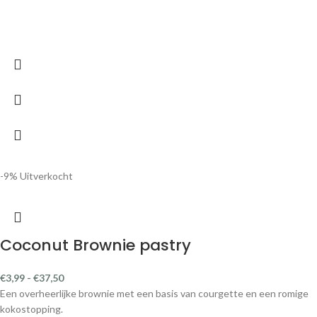
Lavender Paradise pastry
€
3,99
-
€
28,99
Een paradijs van lavendel en blauwe bes
Afmetingen per pastry: ± 10 x 2,5cm
-9%
Pink Lemonade pastry