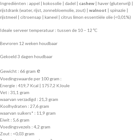
Je e-mailadres wordt niet gepubliceerd.
Vereiste velden zijn
*
gemarkeerd met
*
Je waardering
*
Je beoordeling
*
Naam