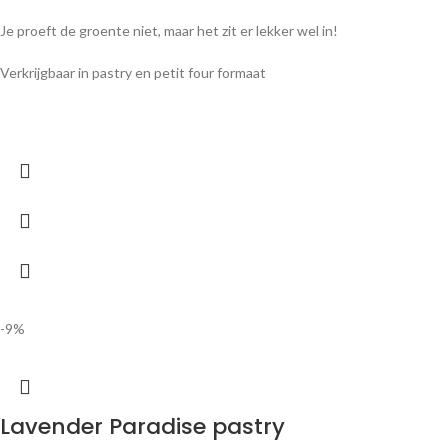
€
3,99
-
€
28,99
Een heerlijke roze no-cheese cake van aardbei en bosvruchten
Afmetingen per pastry: ± 10 x 2,5cm
-9%
Choc Moc pastry