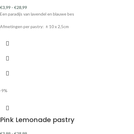
€
3,99
-
€
28,99
Een overheerlijk romige smaakcombinatie van witte- en melkchocolade
met mokka.
Afmetingen per pastry: ± 10 x 2,5 cm
-9%
Sticky Peanut pastry