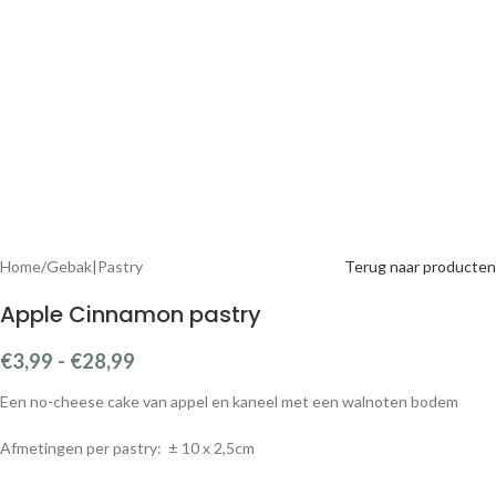
Beschrijving
Ingrediënten : appel | kokosolie | dadel |
cashew
| haver (glutenvrij) |
rijstdrank (water, rijst, zonnebloemolie, zout) |
walnoot
| spinazie |
rijstmeel | citroensap | kaneel | citrus limon essentiële olie (<0,01%)
Ideale serveer temperatuur : tussen de 10 – 12 ºC
Bevroren 12 weken houdbaar
Gekoeld 3 dagen houdbaar
e
Gewicht : 66 gram
Voedingswaarde per 100 gram :
Energie : 419,7 Kcal | 1757,2 KJoule
Vet : 31,1 gram
waarvan verzadigd : 21,3 gram
Koolhydraten : 27,6 gram
waarvan suikers* : 11,9 gram
Eiwit : 5,6 gram