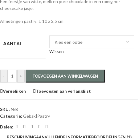
Een feestje van witte, melk en pure chocolade in een romig no-
cheesecake jasje.
Afmetingen pastry: ± 10 x 2,5 cm
AANTAL
Wissen
-
+
TOEVOEGEN AAN WINKELWAGEN
Vergelijken
Toevoegen aan verlanglijst
SKU:
N/B
Categorie:
Gebak|Pastry
Delen:
BESCHRIJVING
AANVULLENDE INFORMATIE
BEOORDELINGEN (1)