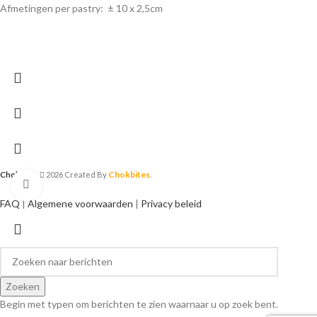
Afmetingen per pastry: ± 10 x 2,5cm
Chokbites
Chokbites
2026 Created By
.
Klik om te vergroten
FAQ
|
Algemene voorwaarden
|
Privacy beleid
Zoeken
Begin met typen om berichten te zien waarnaar u op zoek bent.