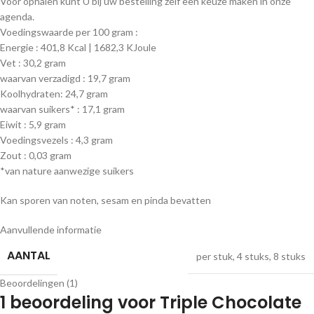
Voor ophalen kunt U bij uw bestelling zelf een keuze maken in onze
agenda.
Voedingswaarde per 100 gram :
Energie : 401,8 Kcal | 1682,3 KJoule
Vet : 30,2 gram
waarvan verzadigd : 19,7 gram
Koolhydraten: 24,7 gram
waarvan suikers* : 17,1 gram
Eiwit : 5,9 gram
Voedingsvezels : 4,3 gram
Zout : 0,03 gram
*van nature aanwezige suikers
Kan sporen van noten, sesam en pinda bevatten
Aanvullende informatie
AANTAL
per stuk
,
4 stuks
,
8 stuks
Beoordelingen (1)
1 beoordeling voor
Triple Chocolate