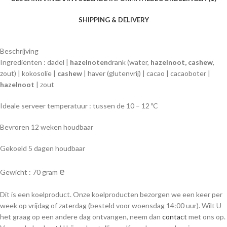
SHIPPING & DELIVERY
Beschrijving
Ingrediënten : dadel |
hazelnoten
drank (water,
hazelnoot, cashew
,
zout) | kokosolie |
cashew
| haver (glutenvrij) | cacao | cacaoboter |
hazelnoot
| zout
Ideale serveer temperatuur : tussen de 10 – 12 ºC
Bevroren 12 weken houdbaar
Gekoeld 5 dagen houdbaar
e
Gewicht : 70 gram
Dit is een koelproduct. Onze koelproducten bezorgen we een keer per
week op vrijdag of zaterdag (besteld voor woensdag 14:00 uur). Wilt U
het graag op een andere dag ontvangen, neem dan
contact
met ons op.