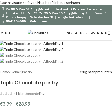
Naar navigatie springen
Naar hoofdinhoud springen
Za 08 & Zon 09 Aug @Mankind Festival -> Kasteel Pietersheim -
-9%
Lanaken BE | Vrij 28, Za 29 & Zon 30 Aug @Happy Spirit Days ->
Op Hodenpijl - Schipluiden NL |
info@chokbites.nl
|
0641404586 | Veldhoven
MENU
INLOGGEN / REGISTREREN
Home
/
Gebak|Pastry
Terug naar producten
Triple Chocolate pastry
(
1
klantbeoordeling)
€
3,99
-
€
28,99