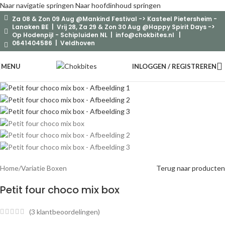
Naar navigatie springen
Naar hoofdinhoud springen
Za 08 & Zon 09 Aug @Mankind Festival -> Kasteel Pietersheim -
-8%
Lanaken BE | Vrij 28, Za 29 & Zon 30 Aug @Happy Spirit Days ->
Op Hodenpijl - Schipluiden NL |
info@chokbites.nl
|
0641404586 | Veldhoven
MENU
INLOGGEN / REGISTREREN
Home
/
Variatie Boxen
Terug naar producten
Petit four choco mix box
(
3
klantbeoordelingen)