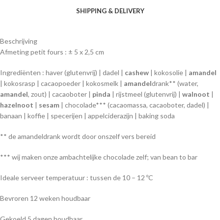
SHIPPING & DELIVERY
Beschrijving
Afmeting petit fours : ± 5 x 2,5 cm
Ingrediënten : haver (glutenvrij) | dadel |
cashew
| kokosolie |
amandel
| kokosrasp | cacaopoeder | kokosmelk |
amandel
drank** (water,
amandel
, zout) | cacaoboter |
pinda
| rijstmeel (glutenvrij) |
walnoot
|
hazelnoot
|
sesam
| chocolade*** (cacaomassa, cacaoboter, dadel) |
banaan | koffie | specerijen | appelciderazijn | baking soda
** de amandeldrank wordt door onszelf vers bereid
*** wij maken onze ambachtelijke chocolade zelf; van bean to bar
Ideale serveer temperatuur : tussen de 10 – 12 ºC
Bevroren 12 weken houdbaar
Gekoeld 5 dagen houdbaar