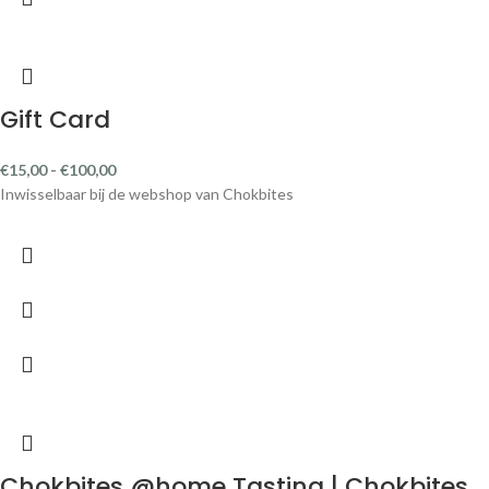
Gift Card
€
15,00
-
€
100,00
Inwisselbaar bij de webshop van Chokbites
Chokbites @home Tasting | Chokbites