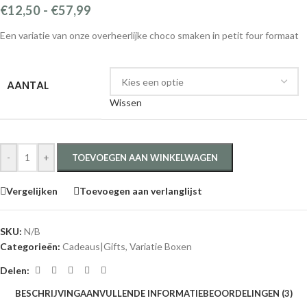
€
12,50
-
€
57,99
Een variatie van onze overheerlijke choco smaken in petit four formaat
AANTAL
Wissen
-
+
TOEVOEGEN AAN WINKELWAGEN
Vergelijken
Toevoegen aan verlanglijst
SKU:
N/B
Categorieën:
Cadeaus|Gifts
,
Variatie Boxen
Delen:
BESCHRIJVING
AANVULLENDE INFORMATIE
BEOORDELINGEN (3)