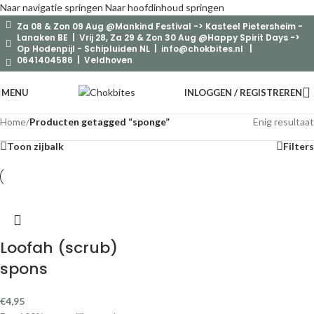
Naar navigatie springen
Naar hoofdinhoud springen
Za 08 & Zon 09 Aug @Mankind Festival -> Kasteel Pietersheim -
Lanaken BE | Vrij 28, Za 29 & Zon 30 Aug @Happy Spirit Days ->
Op Hodenpijl - Schipluiden NL |
info@chokbites.nl
|
0641404586 | Veldhoven
MENU
INLOGGEN / REGISTREREN
Home
/
Producten getagged “sponge”
Enig resultaat
Toon zijbalk
Filters
Loofah (scrub)
spons
€
4,95