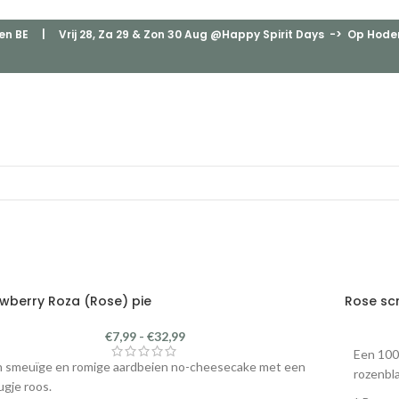
en BE
| Vrij 28, Za 29 & Zon 30 Aug @Happy Spirit Days -> Op Hodenp
awberry Roza (Rose) pie
Rose sc
€
7,99
-
€
32,99
Een 100
 smeuïge en romige aardbeien no-cheesecake met een
rozenbla
ugje roos.