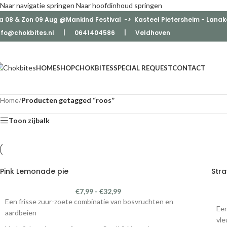
Naar navigatie springen
Naar hoofdinhoud springen
a 08 & Zon 09 Aug @Mankind Festival -> Kasteel Pietersheim - Lanak
nfo@chokbites.nl
| 0641404586 | Veldhove
n
HOME
SHOP
CHOKBITES
SPECIAL REQUEST
CONTACT
Home
/
Producten getagged “roos”
Toon zijbalk
Pink Lemonade pie
Str
€
7,99
-
€
32,99
Een frisse zuur-zoete combinatie van bosvruchten en
Een
aardbeien
vle