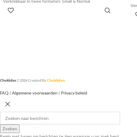
Verkrijgbaar in twee formaten: Small & Normal
Ver
OPTIES SELECTEREN
Chokbites
Chokbites
2026 Created By
.
FAQ
|
Algemene voorwaarden
|
Privacy beleid
Zoeken
Begin met typen om berichten te zien waarnaar u op zoek bent.