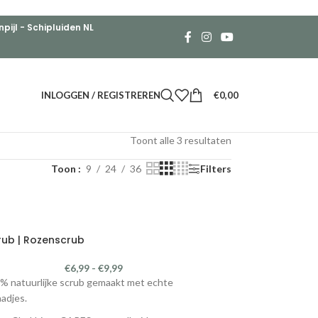
ijl - Schipluiden NL
INLOGGEN / REGISTREREN
€
0,00
Toont alle 3 resultaten
Toon
9
24
36
Filters
rub | Rozenscrub
€
6,99
-
€
9,99
% natuurlijke scrub gemaakt met echte
adjes.