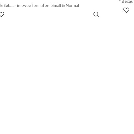
* Becau
krijgbaar in twee formaten: Small & Normal
milieuvri
OPTIES SELECTEREN