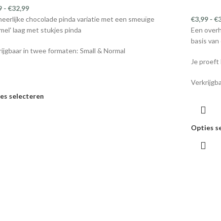
9
-
€
32,99
heerlijke chocolade pinda variatie met een smeuïge
€
3,99
-
€
mel' laag met stukjes pinda
Een overh
basis van
rijgbaar in twee formaten: Small & Normal
Je proeft 
Verkrijgba
es selecteren
Opties s