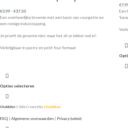
€
7,9
€
3,99
-
€
37,50
Een 
Een overheerlijke brownie met een basis van courgette en
'kara
een romige kokostopping.
Verk
Je proeft de groente niet, maar het zit er lekker wel in!
Verkrijgbaar in pastry en petit four formaat
Opti
Opties selecteren
Chokbites
Chokbites
2026 Created By
.
FAQ
|
Algemene voorwaarden
|
Privacy beleid