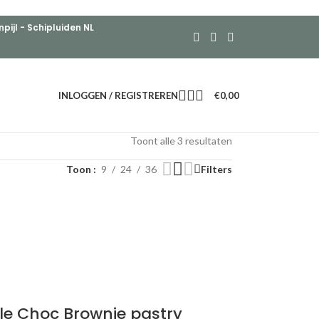
ijl - Schipluiden NL
INLOGGEN / REGISTREREN
€
0,00
Toont alle 3 resultaten
Toon
9
24
36
Filters
e Choc Brownie pastry