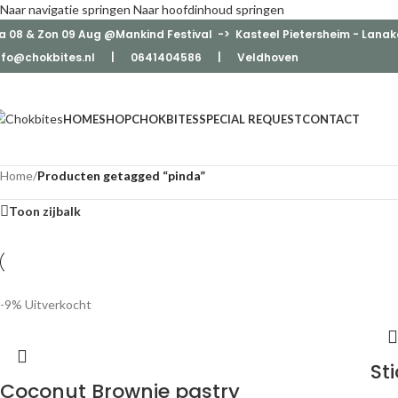
Naar navigatie springen
Naar hoofdinhoud springen
a 08 & Zon 09 Aug @Mankind Festival -> Kasteel Pietersheim - Lanak
nfo@chokbites.nl
| 0641404586 | Veldhove
n
HOME
SHOP
CHOKBITES
SPECIAL REQUEST
CONTACT
Home
/
Producten getagged “pinda”
Toon zijbalk
-9%
Uitverkocht
St
Coconut Brownie pastry