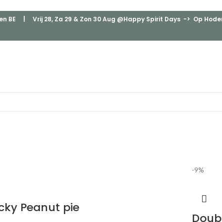
en BE
| Vrij 28, Za 29 & Zon 30 Aug @Happy Spirit Days -> Op Hodenp
-9%
icky Peanut pie
Doubl