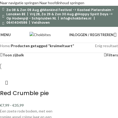
Naar navigatie springen
Naar hoofdinhoud springen
Za 08 & Zon 09 Aug @Mankind Festival -> Kasteel Pietersheim -
Lanaken BE | Vrij 28, Za 29 & Zon 30 Aug @Happy Spirit Days ->
Op Hodenpijl - Schipluiden NL |
info@chokbites.nl
|
0641404586 | Veldhoven
MENU
INLOGGEN / REGISTREREN
Home
/
Producten getagged “kruimeltaart”
Enig resultaat
Toon zijbalk
Filters
Red Crumble pie
€
7,99
-
€
35,99
Een zoete rode bodem, met een
romige appel crème laag en een