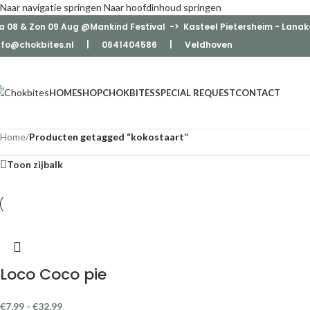
Naar navigatie springen
Naar hoofdinhoud springen
a 08 & Zon 09 Aug @Mankind Festival -> Kasteel Pietersheim - Lanak
nfo@chokbites.nl
| 0641404586 | Veldhove
n
HOME
SHOP
CHOKBITES
SPECIAL REQUEST
CONTACT
Home
/
Producten getagged “kokostaart”
Toon zijbalk
Loco Coco pie
€
7,99
-
€
32,99