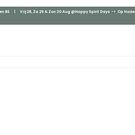
en BE
| Vrij 28, Za 29 & Zon 30 Aug @Happy Spirit Days -> Op Hodenp