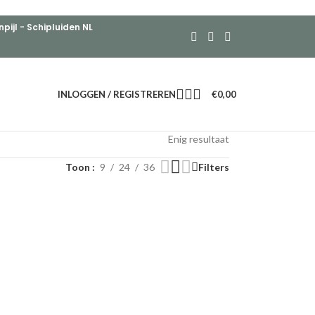
ijl - Schipluiden NL
INLOGGEN / REGISTREREN
€
0,00
Enig resultaat
Toon
9
24
36
Filters