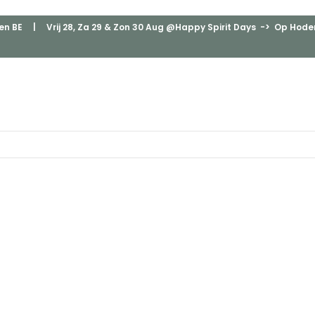
en BE
| Vrij 28, Za 29 & Zon 30 Aug @Happy Spirit Days -> Op Hodenp