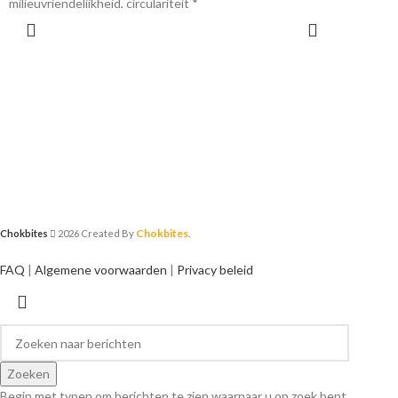
milieuvriendelijkheid, circulariteit *
OPTIES SELECTEREN
Chokbites
Chokbites
2026 Created By
.
FAQ
|
Algemene voorwaarden
|
Privacy beleid
Zoeken
Begin met typen om berichten te zien waarnaar u op zoek bent.