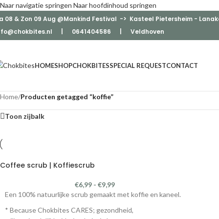
Naar navigatie springen
Naar hoofdinhoud springen
a 08 & Zon 09 Aug @Mankind Festival -> Kasteel Pietersheim - Lanak
nfo@chokbites.nl
| 0641404586 | Veldhove
n
HOME
SHOP
CHOKBITES
SPECIAL REQUEST
CONTACT
Home
/
Producten getagged “koffie”
Toon zijbalk
Coffee scrub | Koffiescrub
€
6,99
-
€
9,99
Een 100% natuurlijke scrub gemaakt met koffie en kaneel.
* Because Chokbites CARES; gezondheid,