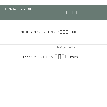
ijl - Schipluiden NL
INLOGGEN / REGISTREREN
€
0,00
Enig resultaat
Toon
9
24
36
Filters