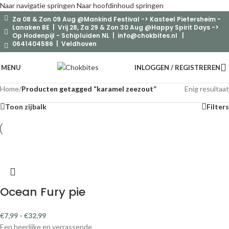
Naar navigatie springen
Naar hoofdinhoud springen
Za 08 & Zon 09 Aug @Mankind Festival -> Kasteel Pietersheim -
Lanaken BE | Vrij 28, Za 29 & Zon 30 Aug @Happy Spirit Days ->
Op Hodenpijl - Schipluiden NL |
info@chokbites.nl
|
0641404586 | Veldhoven
MENU
INLOGGEN / REGISTREREN
Home
/
Producten getagged “karamel zeezout”
Enig resultaat
Toon zijbalk
Filters
Ocean Fury pie
€
7,99
-
€
32,99
Een heerlijke en verrassende