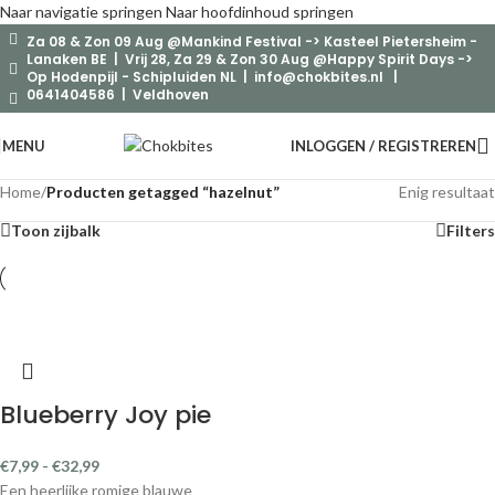
Naar navigatie springen
Naar hoofdinhoud springen
Za 08 & Zon 09 Aug @Mankind Festival -> Kasteel Pietersheim -
Lanaken BE | Vrij 28, Za 29 & Zon 30 Aug @Happy Spirit Days ->
Op Hodenpijl - Schipluiden NL |
info@chokbites.nl
|
0641404586 | Veldhoven
MENU
INLOGGEN / REGISTREREN
Home
/
Producten getagged “hazelnut”
Enig resultaat
Toon zijbalk
Filters
Blueberry Joy pie
€
7,99
-
€
32,99
Een heerlijke romige blauwe