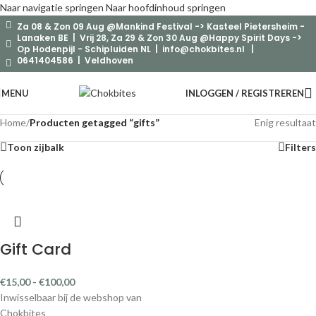
Naar navigatie springen
Naar hoofdinhoud springen
Za 08 & Zon 09 Aug @Mankind Festival -> Kasteel Pietersheim -
Lanaken BE | Vrij 28, Za 29 & Zon 30 Aug @Happy Spirit Days ->
Op Hodenpijl - Schipluiden NL |
info@chokbites.nl
|
0641404586 | Veldhoven
MENU
INLOGGEN / REGISTREREN
Home
/
Producten getagged “gifts”
Enig resultaat
Toon zijbalk
Filters
Gift Card
€
15,00
-
€
100,00
Inwisselbaar bij de webshop van
Chokbites