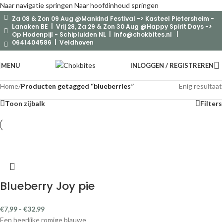
Naar navigatie springen
Naar hoofdinhoud springen
Za 08 & Zon 09 Aug @Mankind Festival -> Kasteel Pietersheim -
Lanaken BE | Vrij 28, Za 29 & Zon 30 Aug @Happy Spirit Days ->
Op Hodenpijl - Schipluiden NL |
info@chokbites.nl
|
0641404586 | Veldhoven
MENU
INLOGGEN / REGISTREREN
Home
/
Producten getagged “blueberries”
Enig resultaat
Toon zijbalk
Filters
Blueberry Joy pie
€
7,99
-
€
32,99
Een heerlijke romige blauwe