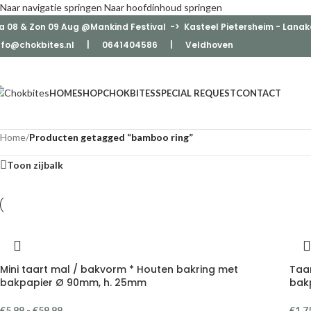
Naar navigatie springen
Naar hoofdinhoud springen
a 08 & Zon 09 Aug @Mankind Festival -> Kasteel Pietersheim - Lanak
nfo@chokbites.nl
| 0641404586 | Veldhove
n
HOME
SHOP
CHOKBITES
SPECIAL REQUEST
CONTACT
Home
/
Producten getagged “bamboo ring”
Toon zijbalk
Mini taart mal / bakvorm * Houten bakring met
Taa
bakpapier Ø 90mm, h. 25mm
bak
€
5,99
-
€
59,99
€
1,7