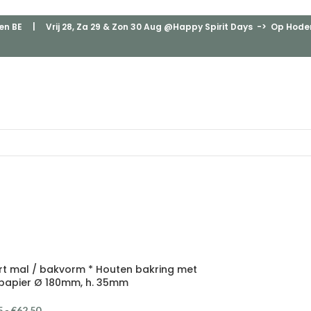
en BE
| Vrij 28, Za 29 & Zon 30 Aug @Happy Spirit Days -> Op Hodenp
rt mal / bakvorm * Houten bakring met
papier Ø 180mm, h. 35mm
5
-
€
62,50