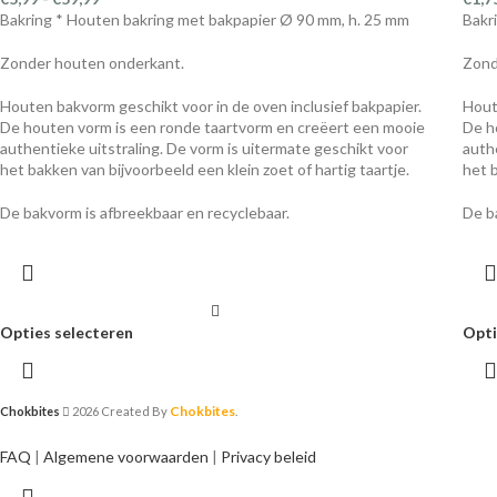
Bakring * Houten bakring met bakpapier Ø 90 mm, h. 25 mm
Bakr
Zonder houten onderkant.
Zond
Houten bakvorm geschikt voor in de oven inclusief bakpapier.
Hout
De houten vorm is een ronde taartvorm en creëert een mooie
De h
authentieke uitstraling. De vorm is uitermate geschikt voor
auth
het bakken van bijvoorbeeld een klein zoet of hartig taartje.
het 
De bakvorm is afbreekbaar en recyclebaar.
De b
Opties selecteren
Opti
Chokbites
Chokbites
2026 Created By
.
FAQ
|
Algemene voorwaarden
|
Privacy beleid