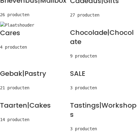
Brievenbus|Mailbox
Cadeaus|Gifts
26 producten
27 producten
Chocolade|Chocol
Cares
ate
4 producten
9 producten
Gebak|Pastry
SALE
21 producten
3 producten
Taarten|Cakes
Tastings|Workshop
s
14 producten
3 producten